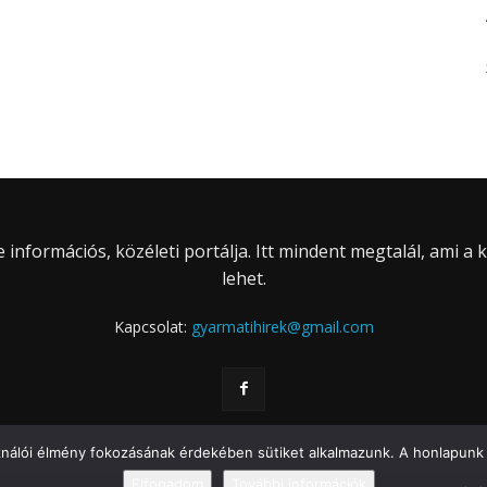
információs, közéleti portálja. Itt mindent megtalál, ami a
lehet.
Kapcsolat:
gyarmatihirek@gmail.com
ználói élmény fokozásának érdekében sütiket alkalmazunk. A honlapunk 
Elfogadom
További információk