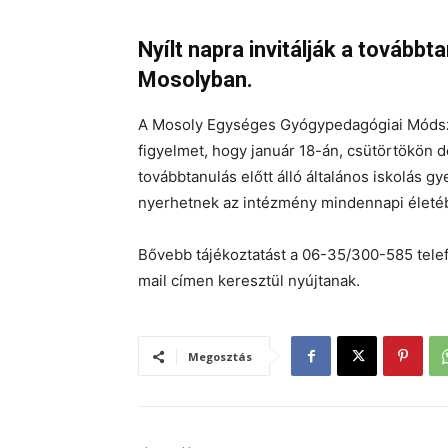
Nyílt napra invitálják a továbbtan
Mosolyban.
A Mosoly Egységes Gyógypedagógiai Módszer
figyelmet, hogy január 18-án, csütörtökön dé
továbbtanulás előtt álló általános iskolás g
nyerhetnek az intézmény mindennapi életé
Bővebb tájékoztatást a 06-35/300-585 telef
mail címen keresztül nyújtanak.
Megosztás