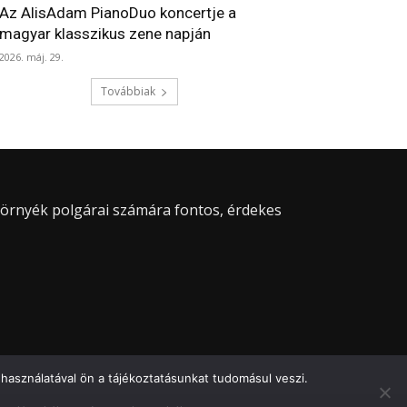
Az AlisAdam PianoDuo koncertje a
magyar klasszikus zene napján
2026. máj. 29.
Továbbiak
 környék polgárai számára fontos, érdekes
használatával ön a tájékoztatásunkat tudomásul veszi.