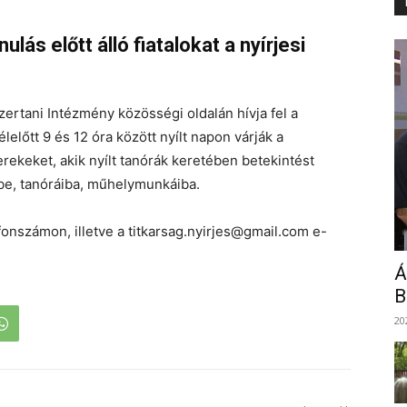
ulás előtt álló fiatalokat a nyírjesi
tani Intézmény közösségi oldalán hívja fel a
lelőtt 9 és 12 óra között nyílt napon várják a
yerekeket, akik nyílt tanórák keretében betekintést
be, tanóráiba, műhelymunkáiba.
onszámon, illetve a titkarsag.nyirjes@gmail.com e-
Á
B
20