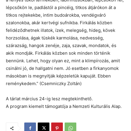
lépcsőkön le, padlástól a pincéig, titkos átjárókon át a
titkos rejtekekbe, intim budoárokba, vendégváró
szalonokba, akár kertvégi sufnikba. Firkálás közben
felidéződhetnek illatok, ízek, melegség, hideg, kövek
horzsolása, ágak tüskék karmolása, nedvesség,
szárazság, hangok zenéje, zaja, szavak, mondatok, és
akik mondják. Firkálás közben sok minden történik
bennünk. Lehet, hogy olyan ez, mint a klimpírozás, amit
csinálni jó, de hallgatni nem. Jó esetben a firkanyomok
másokban is megnyitják képzeletük kapuját. Ebben
reménykedem.” (Csemniczky Zoltán)
A tárlat március 24-ig lesz megtekinthető.
A program kiemelt támogatója a Nemzeti Kulturális Alap.