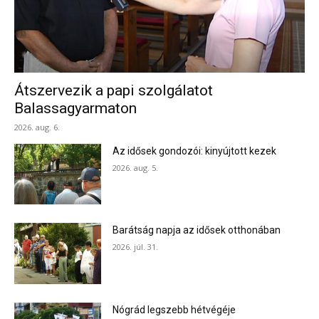
Átszervezik a papi szolgálatot
Balassagyarmaton
2026. aug. 6.
Az idősek gondozói: kinyújtott kezek
2026. aug. 5.
Barátság napja az idősek otthonában
2026. júl. 31.
Nógrád legszebb hétvégéje