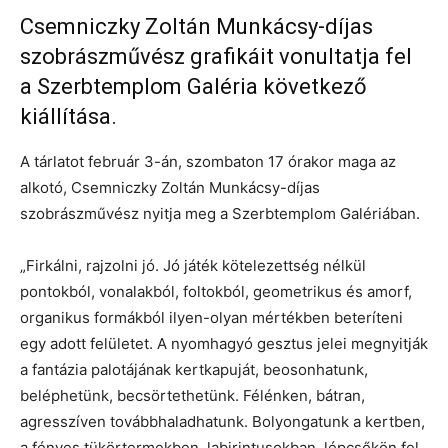
Csemniczky Zoltán Munkácsy-díjas
szobrászművész grafikáit vonultatja fel
a Szerbtemplom Galéria következő
kiállítása.
A tárlatot február 3-án, szombaton 17 órakor maga az
alkotó, Csemniczky Zoltán Munkácsy-díjas
szobrászművész nyitja meg a Szerbtemplom Galériában.
„Firkálni, rajzolni jó. Jó játék kötelezettség nélkül
pontokból, vonalakból, foltokból, geometrikus és amorf,
organikus formákból ilyen-olyan mértékben beteríteni
egy adott felületet. A nyomhagyó gesztus jelei megnyitják
a fantázia palotájának kertkapuját, beosonhatunk,
beléphetünk, becsörtethetünk. Félénken, bátran,
agresszíven továbbhaladhatunk. Bolyongatunk a kertben,
a fényes tükörtermekben, labirintusokban, lépcsőkön fel,