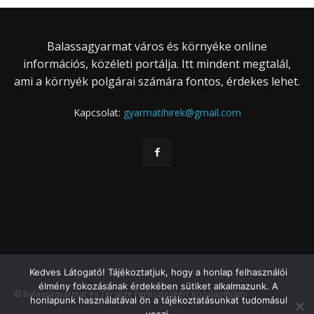
Balassagyarmat város és környéke online
információs, közéleti portálja. Itt mindent megtalál,
ami a környék polgárai számára fontos, érdekes lehet.
Kapcsolat:
gyarmatihirek@gmail.com
Kedves Látogató! Tájékoztatjuk, hogy a honlap felhasználói
élmény fokozásának érdekében sütiket alkalmazunk. A
© Balassagyarmat és Térsége Fejlesztéséért Közalapítvány
honlapunk használatával ön a tájékoztatásunkat tudomásul