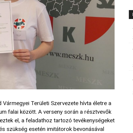
ármegyei Területi Szervezete hívta életre a
m falai között. A verseny során a résztvevők
geztek el, a feladathoz tartozó tevékenységeket
és szükség esetén imitátorok bevonásával