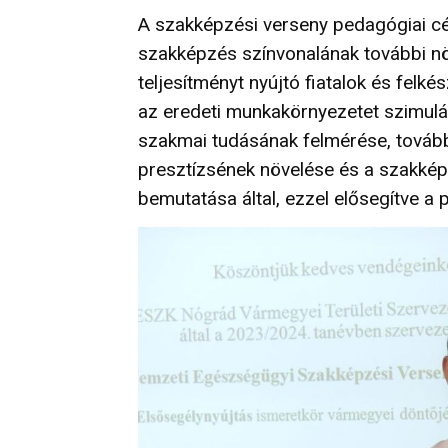
A szakképzési verseny pedagógiai c
szakképzés színvonalának további n
teljesítményt nyújtó fiatalok és felk
az eredeti munkakörnyezetet szimulál
szakmai tudásának felmérése, továb
presztízsének növelése és a szakké
bemutatása által, ezzel elősegítve a p