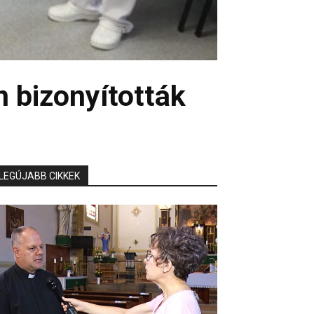
 bizonyították
LEGÚJABB CIKKEK