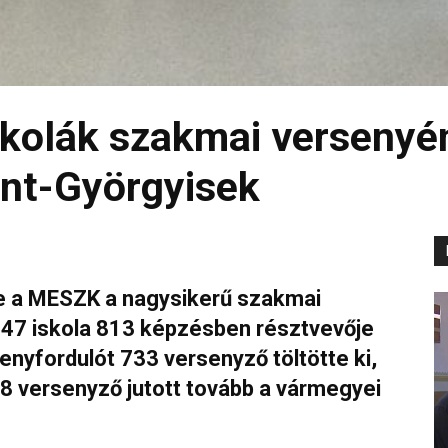
kolák szakmai versenyén
ent-Györgyisek
te a MESZK a nagysikerű szakmai
 47 iskola 813 képzésben résztvevője
senyfordulót 733 versenyző töltötte ki,
 versenyző jutott tovább a vármegyei