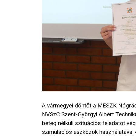
A vármegyei döntőt a MESZK Nógrád V
NVSzC Szent-Györgyi Albert Techniku
beteg nélküli szituációs feladatot vé
szimulációs eszközök használatával 