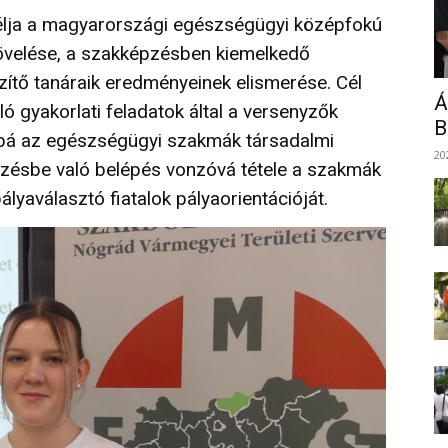
élja a magyarországi egészségügyi középfokú
övelése, a szakképzésben kiemelkedő
észítő tanáraik eredményeinek elismerése. Cél
Á
ó gyakorlati feladatok által a versenyzők
B
bá az egészségügyi szakmák társadalmi
20
pzésbe való belépés vonzóvá tétele a szakmák
ályaválasztó fiatalok pályaorientációját.