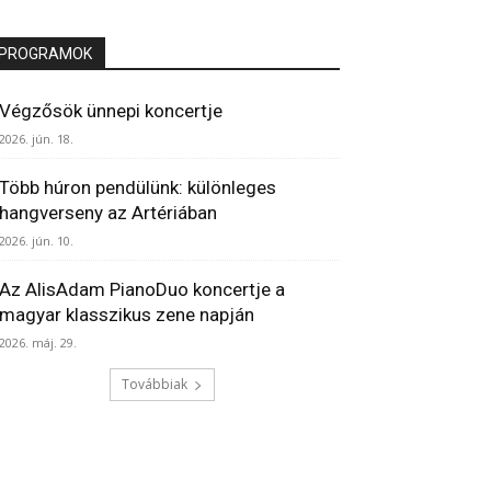
PROGRAMOK
Végzősök ünnepi koncertje
2026. jún. 18.
Több húron pendülünk: különleges
hangverseny az Artériában
2026. jún. 10.
Az AlisAdam PianoDuo koncertje a
magyar klasszikus zene napján
2026. máj. 29.
Továbbiak