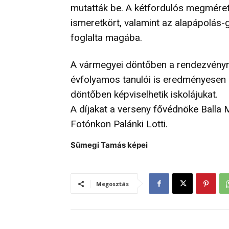
mutatták be. A kétfordulós megméret
ismeretkört, valamint az alapápolás-
foglalta magába.
A vármegyei döntőben a rendezvényne
évfolyamos tanulói is eredményesen 
döntőben képviselhetik iskolájukat.
A díjakat a verseny fővédnöke Balla M
Fotónkon Palánki Lotti.
Sümegi Tamás képei
Megosztás