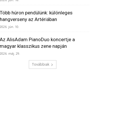
Több húron pendülünk: különleges
hangverseny az Artériában
2026. jún. 10.
Az AlisAdam PianoDuo koncertje a
magyar klasszikus zene napján
2026. máj. 29.
Továbbiak