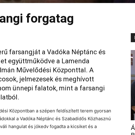
angi forgatag
erű farsangját a Vadóka Néptánc és
let együttműködve a Lamenda
álmán Művelődési Központtal. A
ncosok, jelmezesek és meghívott
nom ünnepi falatok, mint a farsangi
latból.
ési Központban a szépen feldíszített terem gyorsan
ládokkal a Vadóka Néptánc és Szabadidős Közhasznú
váli hangulat és jókedv fogadta a kicsiket és a
Á