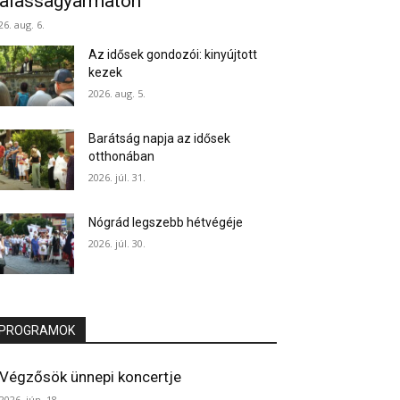
alassagyarmaton
26. aug. 6.
Az idősek gondozói: kinyújtott
kezek
2026. aug. 5.
Barátság napja az idősek
otthonában
2026. júl. 31.
Nógrád legszebb hétvégéje
2026. júl. 30.
PROGRAMOK
Végzősök ünnepi koncertje
2026. jún. 18.