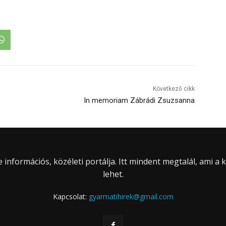
Következő cikk
In memoriam Zábrádi Zsuzsanna
információs, közéleti portálja. Itt mindent megtalál, ami a
lehet.
Kapcsolat:
gyarmatihirek@gmail.com