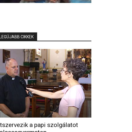
LEGÚJABB CIKKEK
tszervezik a papi szolgálatot