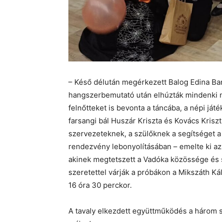
– Késő délután megérkezett Balog Edina Ban
hangszerbemutató után elhúzták mindenki nó
felnőtteket is bevonta a táncába, a népi játé
farsangi bál Huszár Kriszta és Kovács Kris
szervezeteknek, a szülőknek a segítséget a
rendezvény lebonyolításában – emelte ki az a
akinek megtetszett a Vadóka közössége és s
szeretettel várják a próbákon a Mikszáth 
16 óra 30 perckor.
A tavaly elkezdett együttműködés a három 