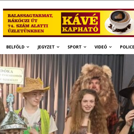
BELFÖLD
JEGYZET
SPORT
VIDEÓ
POLIC