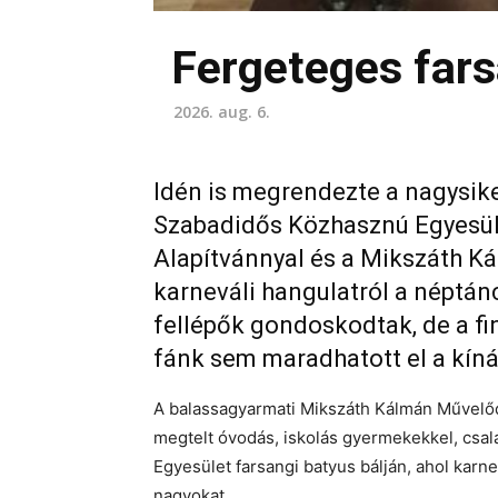
Fergeteges fars
2026. aug. 6.
Idén is megrendezte a nagysik
Szabadidős Közhasznú Egyesü
Alapítvánnyal és a Mikszáth K
karneváli hangulatról a néptá
fellépők gondoskodtak, de a fi
fánk sem maradhatott el a kíná
A balassagyarmati Mikszáth Kálmán Művelőd
megtelt óvodás, iskolás gyermekekkel, csa
Egyesület farsangi batyus bálján, ahol karne
nagyokat.