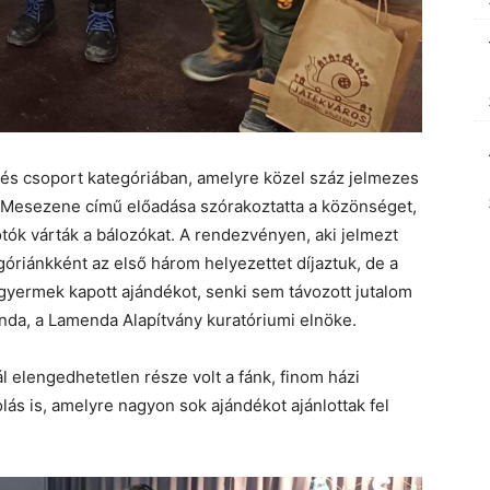
 és csoport kategóriában, amelyre közel száz jelmezes
i Mesezene című előadása szórakoztatta a közönséget,
tók várták a bálozókat. A rendezvényen, aki jelmezt
egóriánkként az első három helyezettet díjaztuk, de a
yermek kapott ajándékot, senki sem távozott jutalom
linda, a Lamenda Alapítvány kuratóriumi elnöke.
l elengedhetetlen része volt a fánk, finom házi
lás is, amelyre nagyon sok ajándékot ajánlottak fel