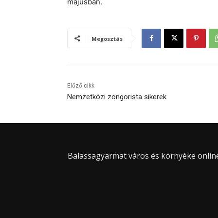
májusban.
Megosztás
Előző cikk
Nemzetközi zongorista sikerek
Balassagyarmat város és környéke online 