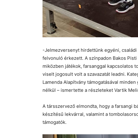
-Jelmezversenyt hirdettünk egyéni, családi
felvonuló érkezett. A színpadon Bakos Pist
miközben játékok, farsanggal kapcsolatos to
viselt jogosult volt a szavazatát leadni. Kat
Lamenda Alapítvány támogatásával minden g
nélkül – ismertette a részleteket Vartik Me
A társszervező elmondta, hogy a farsangi bá
készítésű lekvárral, valamint a tombolasorso
támogatók.