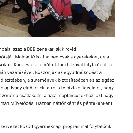
dája, azaz a BEB zenekar, akik rövid
táját. Molnár Krisztina nemcsak a gyerekeket, de a
kokba. Kora este a felnőttek táncházával folytatódott a
ztián vezetésével. Köszönjük az együttműködést a
 díszítésben, a sütemények biztosításában és az egész
lapítvány elnöke, aki arra is felhívta a figyelmet, hogy
zeretne csatlakozni a fiatal néptáncosokhoz, azt nagy
Kálmán Művelődési Házban hétfőnként és péntekenként
szervezet között gyermeknapi programmal folytatódik