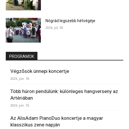
Nógrád legszebb hétvégéje
2026. júl. 30.
PROGRAMOK
Végzősök ünnepi koncertje
2026. jún. 18.
Több húron pendülünk: különleges hangverseny az
Artériában
2026. jún. 10.
Az AlisAdam PianoDuo koncertje a magyar
klasszikus zene napján