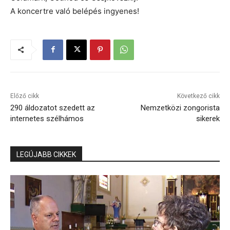
A koncertre való belépés ingyenes!
Előző cikk
Következő cikk
290 áldozatot szedett az
Nemzetközi zongorista
internetes szélhámos
sikerek
LEGÚJABB CIKKEK