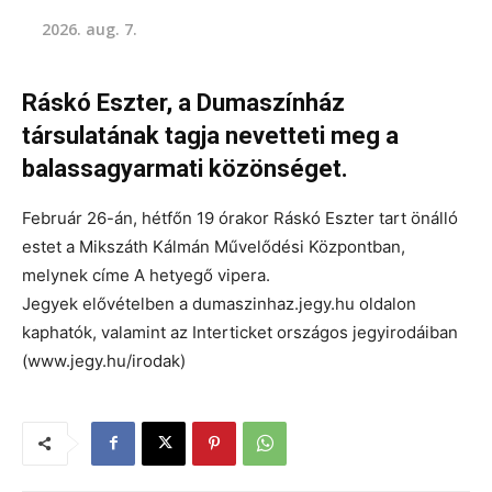
2026. aug. 7.
Ráskó Eszter, a Dumaszínház
társulatának tagja nevetteti meg a
balassagyarmati közönséget.
Február 26-án, hétfőn 19 órakor Ráskó Eszter tart önálló
estet a Mikszáth Kálmán Művelődési Központban,
melynek címe A hetyegő vipera.
Jegyek elővételben a dumaszinhaz.jegy.hu oldalon
kaphatók, valamint az Interticket országos jegyirodáiban
(www.jegy.hu/irodak)