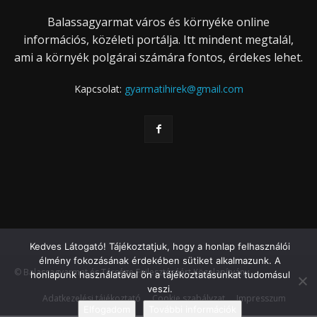
Balassagyarmat város és környéke online
információs, közéleti portálja. Itt mindent megtalál,
ami a környék polgárai számára fontos, érdekes lehet.
Kapcsolat:
gyarmatihirek@gmail.com
Kedves Látogató! Tájékoztatjuk, hogy a honlap felhasználói
élmény fokozásának érdekében sütiket alkalmazunk. A
© Balassagyarmat és Térsége Fejlesztéséért Közalapítvány
honlapunk használatával ön a tájékoztatásunkat tudomásul
veszi.
Adatkezelési tájékoztató
Cookie szabályzat
Impresszum
Elfogadom
További információk