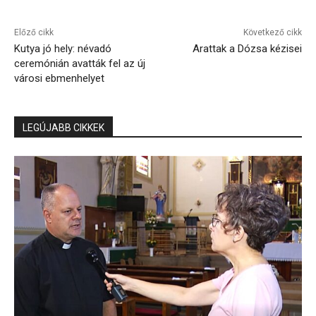
Előző cikk
Következő cikk
Kutya jó hely: névadó
Arattak a Dózsa kézisei
ceremónián avatták fel az új
városi ebmenhelyet
LEGÚJABB CIKKEK