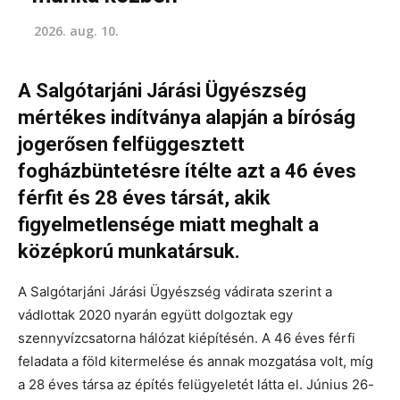
2026. aug. 10.
A Salgótarjáni Járási Ügyészség
mértékes indítványa alapján a bíróság
jogerősen felfüggesztett
fogházbüntetésre ítélte azt a 46 éves
férfit és 28 éves társát, akik
figyelmetlensége miatt meghalt a
középkorú munkatársuk.
A Salgótarjáni Járási Ügyészség vádirata szerint a
vádlottak 2020 nyarán együtt dolgoztak egy
szennyvízcsatorna hálózat kiépítésén. A 46 éves férfi
feladata a föld kitermelése és annak mozgatása volt, míg
a 28 éves társa az építés felügyeletét látta el. Június 26-