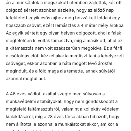
án a munkálatok a megszokott ütemben zajlottak, két ott
dolgozó sértett azonban észlelte, hogy az előző nap
lefektetett egyik csőszájhoz még hozzá kell toldani egy
hosszabb csövet, ezért lemásztak a 4 méter mély árokba.
Az egyik sértett egy olyan helyen dolgozott, ahol a falak
megfelelően ki voltak támasztva, míg a másik ott, ahol ez
a kitámasztás nem volt szakszerűen megoldva. Ez a férfi
a csőtoldás előtt kézzel akarta megtisztítani a lehelyezett
csővéget, ekkor azonban a háta mögött lévő árokfal
megindult, és a föld maga alá temette, annak súlyától
azonnal megfulladt.
A 46 éves vádlott azáltal szegte meg súlyosan a
munkavédelmi szabályokat, hogy nem gondoskodott a
megfelelő faltámasztásról, valamint a kollektív védelem
kialakításáról, míg a 28 éves társa abban hibázott, hogy
nem állította le azonnal a munkálatokat akkor, amikor a