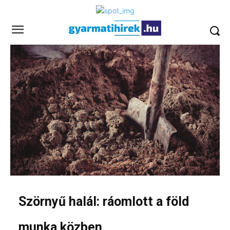
Szörnyű halál: ráomlott a föld
munka közben