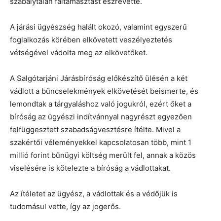
szabálytalan faltámasztást észrevette.
A járási ügyészség halált okozó, valamint egyszerű
foglalkozás körében elkövetett veszélyeztetés
vétségével vádolta meg az elkövetőket.
A Salgótarjáni Járásbíróság előkészítő ülésén a két
vádlott a bűncselekmények elkövetését beismerte, és
lemondtak a tárgyaláshoz való jogukról, ezért őket a
bíróság az ügyészi indítvánnyal nagyrészt egyezően
felfüggesztett szabadságvesztésre ítélte. Mivel a
szakértői véleményekkel kapcsolatosan több, mint 1
millió forint bűnügyi költség merült fel, annak a közös
viselésére is kötelezte a bíróság a vádlottakat.
Az ítéletet az ügyész, a vádlottak és a védőjük is
tudomásul vette, így az jogerős.