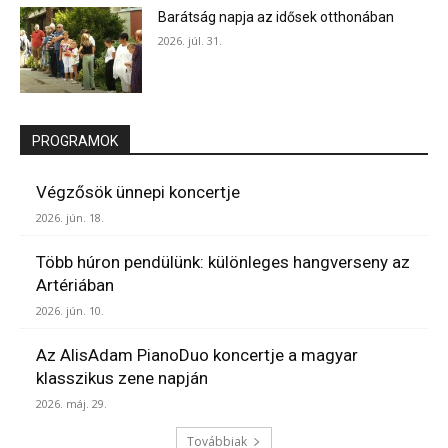
Barátság napja az idősek otthonában
2026. júl. 31.
PROGRAMOK
Végzősök ünnepi koncertje
2026. jún. 18.
Több húron pendülünk: különleges hangverseny az
Artériában
2026. jún. 10.
Az AlisAdam PianoDuo koncertje a magyar
klasszikus zene napján
2026. máj. 29.
Továbbiak