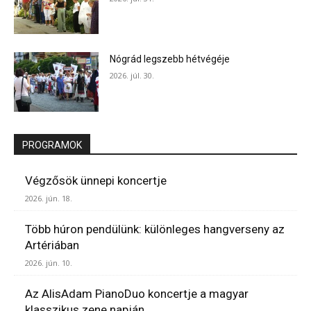
Nógrád legszebb hétvégéje
2026. júl. 30.
PROGRAMOK
Végzősök ünnepi koncertje
2026. jún. 18.
Több húron pendülünk: különleges hangverseny az
Artériában
2026. jún. 10.
Az AlisAdam PianoDuo koncertje a magyar
klasszikus zene napján