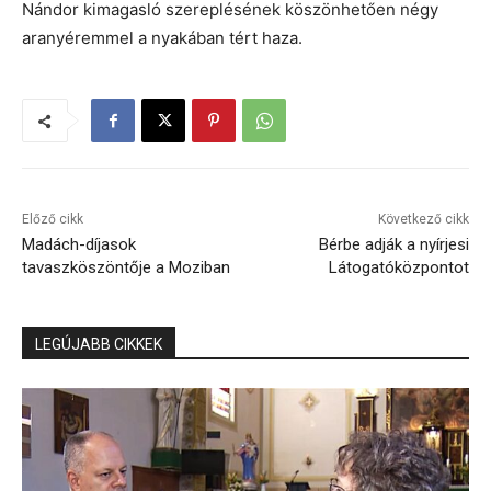
Nándor kimagasló szereplésének köszönhetően négy
aranyéremmel a nyakában tért haza.
Előző cikk
Következő cikk
Madách-díjasok
Bérbe adják a nyírjesi
tavaszköszöntője a Moziban
Látogatóközpontot
LEGÚJABB CIKKEK