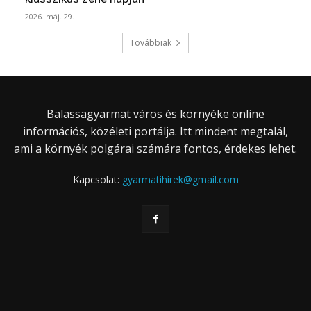
2026. máj. 29.
Továbbiak
Balassagyarmat város és környéke online
információs, közéleti portálja. Itt mindent megtalál,
ami a környék polgárai számára fontos, érdekes lehet.
Kapcsolat:
gyarmatihirek@gmail.com