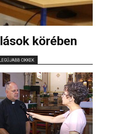
olások körében
LEGÚJABB CIKKEK