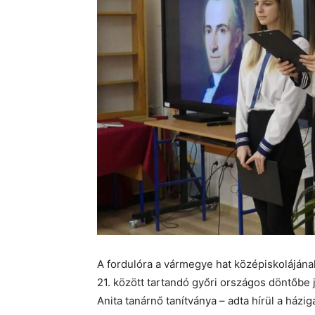
A fordulóra a vármegye hat középiskolájának 
21. között tartandó győri országos döntőbe j
Anita tanárnő tanítványa – adta hírül a házi