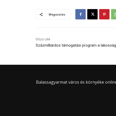
Megosztás
Előző cikk
Százmilliárdos támogatási program a lakossá
Balassagyarmat város és környéke online 