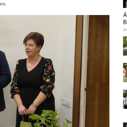
eni.
Á
B
20