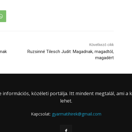
Következő cikk
gnak
Ruzsinné Tilesch Judit: Magadnak, magadtól,
magadért
információs, közéleti portálja. Itt mindent megtalál, ami a
lehet.
Kapcsolat:
gyarmatihirek@gmail.com