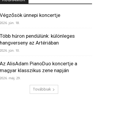
Végzősök ünnepi koncertje
2026. jún. 18.
Több húron pendülünk: különleges
hangverseny az Artériában
2026. jún. 10.
Az AlisAdam PianoDuo koncertje a
magyar klasszikus zene napján
2026. máj. 29.
Továbbiak