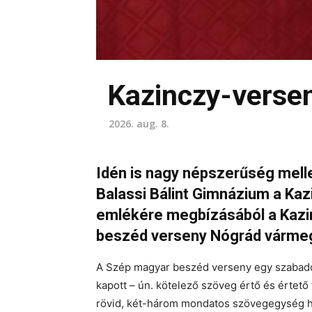
Kazinczy-versen
2026. aug. 8.
Idén is nagy népszerűség mell
Balassi Bálint Gimnázium a Kaz
emlékére megbízásából a Kazi
beszéd verseny Nógrád vármeg
A Szép magyar beszéd verseny egy szabadon
kapott – ún. kötelező szöveg értő és értető f
rövid, két-három mondatos szövegegység ha