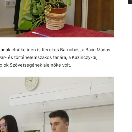
gának elnöke idén is Kerekes Barnabás, a Baár-Madas
r- és történelemszakos tanára, a Kazinczy-díj
olók Szövetségének alelnöke volt.