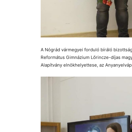
A Nógrád vármegyei forduló bíráló bizottsá
Református Gimnázium Lőrincze-díjas magya
Alapítvány elnökhelyettese, az Anyanyelváp