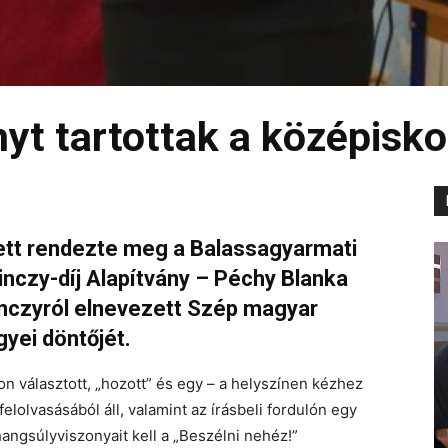
yt tartottak a középisk
ett rendezte meg a Balassagyarmati
inczy-díj Alapítvány – Péchy Blanka
nczyról elnevezett Szép magyar
yei döntőjét.
 választott, „hozott” és egy – a helyszínen kézhez
elolvasásából áll, valamint az írásbeli fordulón egy
ngsúlyviszonyait kell a „Beszélni nehéz!”