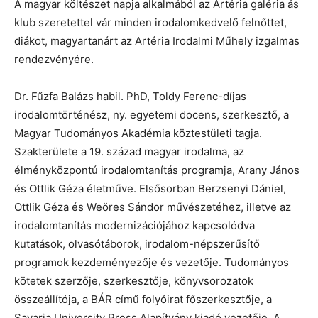
A magyar költészet napja alkalmából az Artéria galéria ás
klub szeretettel vár minden irodalomkedvelő felnőttet,
diákot, magyartanárt az Artéria Irodalmi Műhely izgalmas
rendezvényére.
Dr. Fűzfa Balázs habil. PhD, Toldy Ferenc-díjas
irodalomtörténész, ny. egyetemi docens, szerkesztő, a
Magyar Tudományos Akadémia köztestületi tagja.
Szakterülete a 19. század magyar irodalma, az
élményközpontú irodalomtanítás programja, Arany János
és Ottlik Géza életműve. Elsősorban Berzsenyi Dániel,
Ottlik Géza és Weöres Sándor művészetéhez, illetve az
irodalomtanítás modernizációjához kapcsolódva
kutatások, olvasótáborok, irodalom-népszerűsítő
programok kezdeményezője és vezetője. Tudományos
kötetek szerzője, szerkesztője, könyvsorozatok
összeállítója, a BÁR című folyóirat főszerkesztője, a
Savaria University Press Alapítvány kiadó vezetője. A