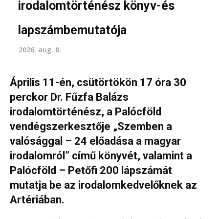
irodalomtörténész könyv-és
lapszámbemutatója
2026. aug. 8.
Április 11-én, csütörtökön 17 óra 30
perckor Dr. Fűzfa Balázs
irodalomtörténész, a Palócföld
vendégszerkesztője „Szemben a
valósággal – 24 előadása a magyar
irodalomról” című könyvét, valamint a
Palócföld – Petőfi 200 lápszámát
mutatja be az irodalomkedvelőknek az
Artériában.