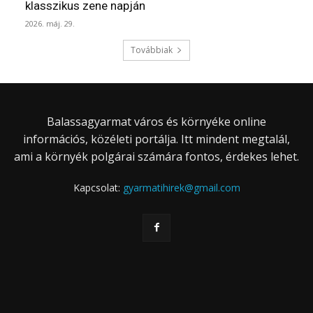
klasszikus zene napján
2026. máj. 29.
Továbbiak
Balassagyarmat város és környéke online
információs, közéleti portálja. Itt mindent megtalál,
ami a környék polgárai számára fontos, érdekes lehet.
Kapcsolat:
gyarmatihirek@gmail.com