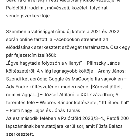
Palócföld Irodalmi, művészeti, közéleti folyóirat
vendégszerkesztője.
Szemben a valósággal című új kötete a 2021 és 2022
során online tartott, a Facebookon streamelt 24
előadásának szerkesztett szövegét tartalmazza. Csak egy
pár fejezetcím ízelítőül:
„Égve hagytad a folyosón a villanyt” – Pilinszky János
költészetéről; A világ legnagyobb költője – Arany János:
Szondi két apródja; Goggle és MaGoogle fia vagyok én –
Ady Endre költészetének modernsége, [Kóróval jöttél,
nem virággal…] – József Attiláról a XXI. században; A
teremtés felé – Weöres Sándor költészete; ” Itt élned hal”
– Parti Nagy Lajos és Jónás Tamás
Az est második felében a Palócföld 2023/3-4., Petőfi 200
lapszámának bemutatójára kerül sor, amit Fűzfa Balázs
szerkesztett.