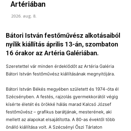
Artériában
2026. aug. 8.
Bátori István festőművész alkotásaiból
nyílik kiállítás április 13-án, szombaton
16 órakor az Artéria Galériában.
Szeretettel vár minden érdeklődőt az Artéria Galéria
Bátori István festőművész kiállításának megnyitójára.
Bátori István Békés megyében született és 1974-óta él
Szécsényben. A festés, rajzolás gyermekkorától végig
kísérte életét és örökké hálás marad Kalcsó József
festőművész – grafikus barátjának, mesterének, aki
mellett az alapokat elsajátította. A 80-as évektől több
önálló kiállítása volt. A Szécsényi Őszi Tárlaton