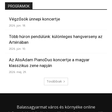
PROGRAMOK
Végzősök ünnepi koncertje
2026. jún. 18.
Több húron pendülünk: különleges hangverseny az
Artériában
2026. jún. 10.
Az AlisAdam PianoDuo koncertje a magyar
klasszikus zene napján
2026. máj. 29.
Továbbiak
Balassagyarmat város és környéke online