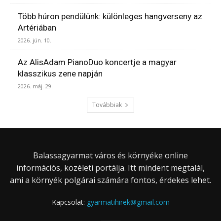
Több húron pendülünk: különleges hangverseny az
Artériában
2026. jún. 10.
Az AlisAdam PianoDuo koncertje a magyar
klasszikus zene napján
2026. máj. 29.
Továbbiak
Balassagyarmat város és környéke online
információs, közéleti portálja. Itt mindent megtalál,
ami a környék polgárai számára fontos, érdekes lehet.
Kapcsolat:
gyarmatihirek@gmail.com