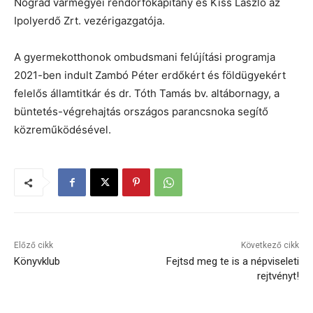
Nógrád vármegyei rendőrfőkapitány és Kiss László az
Ipolyerdő Zrt. vezérigazgatója.
A gyermekotthonok ombudsmani felújítási programja
2021-ben indult Zambó Péter erdőkért és földügyekért
felelős államtitkár és dr. Tóth Tamás bv. altábornagy, a
büntetés-végrehajtás országos parancsnoka segítő
közreműködésével.
Előző cikk
Következő cikk
Könyvklub
Fejtsd meg te is a népviseleti
rejtvényt!