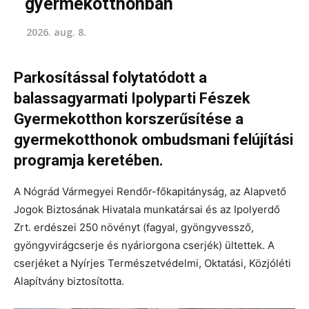
gyermekotthonban
2026. aug. 8.
Parkosítással folytatódott a
balassagyarmati Ipolyparti Fészek
Gyermekotthon korszerűsítése a
gyermekotthonok ombudsmani felújítási
programja keretében.
A Nógrád Vármegyei Rendőr-főkapitányság, az Alapvető
Jogok Biztosának Hivatala munkatársai és az Ipolyerdő
Zrt. erdészei 250 növényt (fagyal, gyöngyvessző,
gyöngyvirágcserje és nyáriorgona cserjék) ültettek. A
cserjéket a Nyírjes Természetvédelmi, Oktatási, Közjóléti
Alapítvány biztosította.