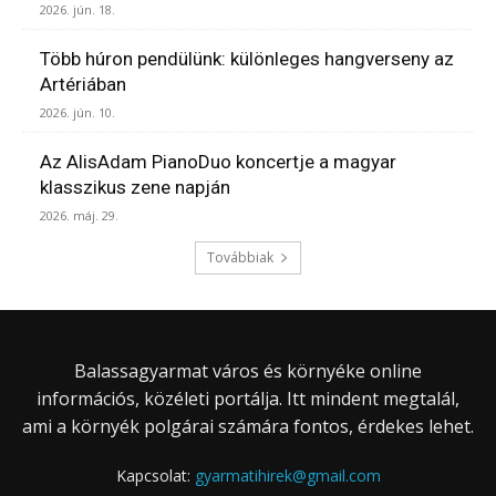
2026. jún. 18.
Több húron pendülünk: különleges hangverseny az
Artériában
2026. jún. 10.
Az AlisAdam PianoDuo koncertje a magyar
klasszikus zene napján
2026. máj. 29.
Továbbiak
Balassagyarmat város és környéke online
információs, közéleti portálja. Itt mindent megtalál,
ami a környék polgárai számára fontos, érdekes lehet.
Kapcsolat:
gyarmatihirek@gmail.com