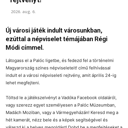
2026. aug. 6.
Új városi játék indult városunkban,
ezúttal a népviselet témájában Régi
Módi címmel.
Látogass el a Palóc ligetbe, és fedezd fel a történelmi
Magyarország színes népviseleteit! című felhívással
indult el a városi népviseleti rejtvény, amit április 24-ig
lehet megfejteni.
Töltsd le a játékszelvényt a Vadóka Facebook oldaláról,
vagy szerezz egyet személyesen a Palóc Múzeumban,
Madách Moziban, vagy a Vármegyeházán! Keresd meg a
hét kamerát, nézz bele és a képek segítségével és
válaszd ki a helyes megoldást! Dobd be a megfejtéseket a