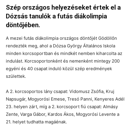
Szép országos helyezéseket értek el a
Dózsás tanulók a futás diákolimpia
döntőjében.
A mezei futás diákolimpia országos döntőjét Gödöllőn
rendezték meg, ahol a Dózsa György Általános Iskola
minden korcsoportban és mindkét nemben kiharcolta az
indulást. Korcsoportonként és nemenként mintegy 200
egyéni és 40 csapat induló közül szép eredmények
születtek.
A 2. korcsoportos lány csapat: Vidomusz Zsófia, Kruj
Napsugár, Mogyorósi Emese, Tresó Panni, Kenyeres Adél
23. helyen zárt, míg a 2. korcsoport fiú csapat: Almásy
Zente, Varga Gábor, Kardos Ákos, Mogyorósi Levente a
21. helyet tudhatta magáénak.