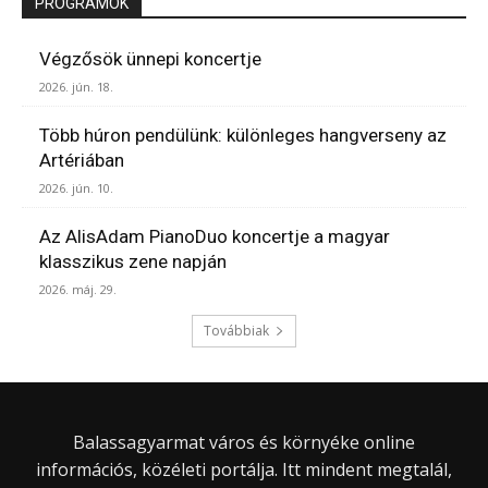
PROGRAMOK
Végzősök ünnepi koncertje
2026. jún. 18.
Több húron pendülünk: különleges hangverseny az
Artériában
2026. jún. 10.
Az AlisAdam PianoDuo koncertje a magyar
klasszikus zene napján
2026. máj. 29.
Továbbiak
Balassagyarmat város és környéke online
információs, közéleti portálja. Itt mindent megtalál,