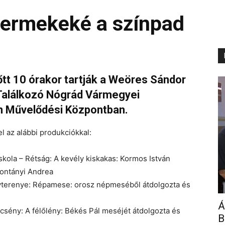
yermekeké a színpad
őtt 10 órakor tartják a Weöres Sándor
Találkozó Nógrád Vármegyei
n Művelődési Központban.
l az alábbi produkciókkal:
skola – Rétság: A kevély kiskakas: Kormos István
Fontányi Andrea
nyterenye: Répamese: orosz népmeséből átdolgozta és
Á
csény: A félőlény: Békés Pál meséjét átdolgozta és
B