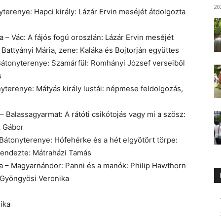
20
yterenye: Hapci király: Lázár Ervin meséjét átdolgozta
 – Vác: A fájós fogú oroszlán: Lázár Ervin meséjét
 Battyányi Mária, zene: Kaláka és Bojtorján együttes
Bátonyterenye: Szamárfül: Romhányi József verseiből
s
nyterenye: Mátyás király lustái: népmese feldolgozás,
– Balassagyarmat: A rátóti csikótojás vagy mi a szösz:
z Gábor
Bátonyterenye: Hófehérke és a hét elgyötört törpe:
 rendezte: Mátraházi Tamás
la – Magyarnándor: Panni és a manók: Philip Hawthorn
 Gyöngyösi Veronika
ika