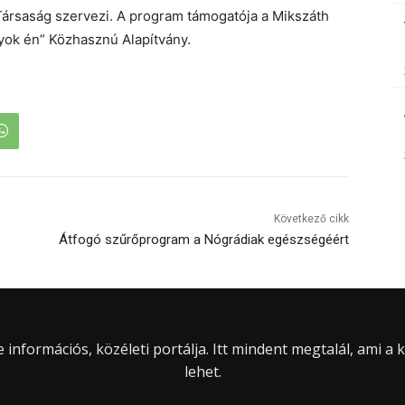
ársaság szervezi. A program támogatója a Mikszáth
yok én” Közhasznú Alapítvány.
Következő cikk
Átfogó szűrőprogram a Nógrádiak egészségéért
információs, közéleti portálja. Itt mindent megtalál, ami a
lehet.