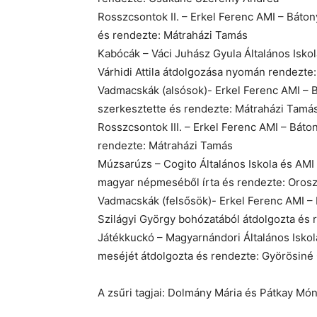
Rosszcsontok II. – Erkel Ferenc AMI – Báton
és rendezte: Mátraházi Tamás
Kabócák – Váci Juhász Gyula Általános Iskola
Várhidi Attila átdolgozása nyomán rendezte:
Vadmacskák (alsósok)- Erkel Ferenc AMI – 
szerkesztette és rendezte: Mátraházi Tamá
Rosszcsontok III. – Erkel Ferenc AMI – Báto
rendezte: Mátraházi Tamás
Múzsarúzs – Cogito Általános Iskola és AMI 
magyar népmeséből írta és rendezte: Oros
Vadmacskák (felsősök)- Erkel Ferenc AMI – 
Szilágyi György bohózatából átdolgozta és
Játékkuckó – Magyarnándori Általános Isko
meséjét átdolgozta és rendezte: Györösiné
A zsűri tagjai: Dolmány Mária és Pátkay Món