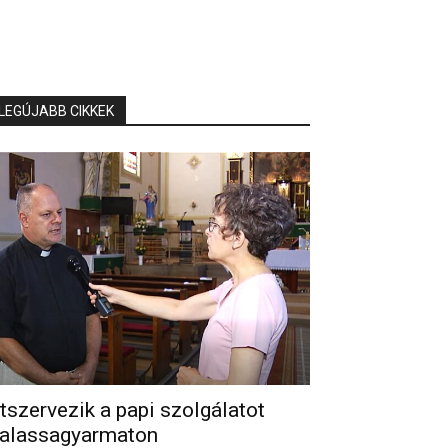
LEGÚJABB CIKKEK
tszervezik a papi szolgálatot
alassagyarmaton