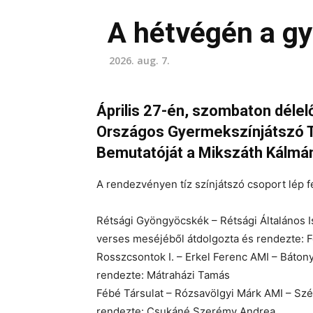
A hétvégén a g
2026. aug. 7.
Április 27-én, szombaton délel
Országos Gyermekszínjátszó 
Bemutatóját a Mikszáth Kálmá
A rendezvényen tíz színjátszó csoport lép fe
Rétsági Gyöngyöcskék – Rétsági Általános I
verses meséjéből átdolgozta és rendezte: 
Rosszcsontok I. – Erkel Ferenc AMI – Báto
rendezte: Mátraházi Tamás
Fébé Társulat – Rózsavölgyi Márk AMI – Szé
rendezte: Csukáné Szerémy Andrea