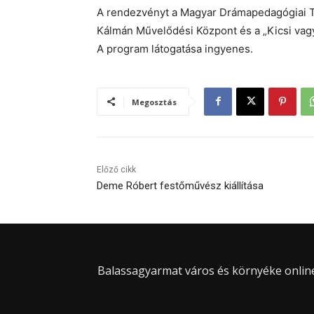
A rendezvényt a Magyar Drámapedagógiai T
Kálmán Művelődési Központ és a „Kicsi vag
A program látogatása ingyenes.
Megosztás
Előző cikk
Deme Róbert festőművész kiállítása
Balassagyarmat város és környéke online 