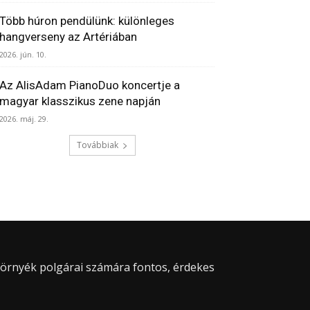
Több húron pendülünk: különleges
hangverseny az Artériában
2026. jún. 10.
Az AlisAdam PianoDuo koncertje a
magyar klasszikus zene napján
2026. máj. 29.
Továbbiak
 környék polgárai számára fontos, érdekes