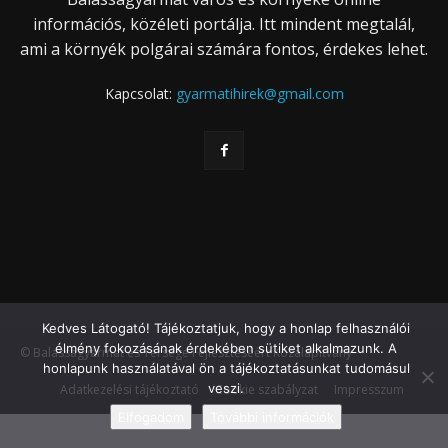
információs, közéleti portálja. Itt mindent megtalál,
ami a környék polgárai számára fontos, érdekes lehet.
Kapcsolat:
gyarmatihirek@gmail.com
Kedves Látogató! Tájékoztatjuk, hogy a honlap felhasználói
élmény fokozásának érdekében sütiket alkalmazunk. A
© Balassagyarmat és Térsége Fejlesztéséért Közalapítvány
honlapunk használatával ön a tájékoztatásunkat tudomásul
veszi.
Adatkezelési tájékoztató
Cookie szabályzat
Impresszum
Elfogadom
További információk