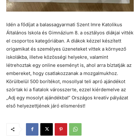
Idén a fődíjat a balassagyarmati Szent Imre Katolikus
Általános Iskola és Gimnázium 8. a osztályos diákjai vitték
el csoportos kategóriában. A diákok kézzel készített
origamikat és személyes üzeneteket vittek a környező
iskolákba, illetve közösségi helyekre, valamint
létrehoztak egy online eseményt is, ahol arra bíztatják az
embereket, hogy csatlakozzanak a mozgalmukhoz.
Körülbelül 500 borítékot, mosollyal teli apró ajándékot
szórtak ki a fiatalok városszerte, ezzel kiérdemelve az
„Adj egy mosolyt ajándékba!” Országos kreatív pályázat
első helyezettjének járó elismerést!