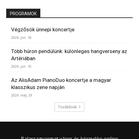
PROGRAMOK
Végzősök ünnepi koncertje
2026. jún. 18.
Több húron pendülünk: különleges hangverseny az
Artériában
2026. jún. 10.
Az AlisAdam PianoDuo koncertje a magyar
klasszikus zene napján
2026. máj. 29.
Továbbiak
Balassagyarmat város és környéke online