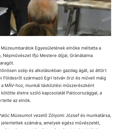
óc Múzeumbarátok Egyesületének elnöke méltatta a
ő, Népművészet Ifjú Mestere díjjal, Gránátalma
faragót.
lönösen szép és alkotásokban gazdag ágát, az áttört
i Földesről származó Egri István őrzi és műveli máig
t a MÁV-hoz, munkái távközlési műszerészként
kötötte életre szóló kapcsolatát Palócországgal, a
rtette az elnök.
 Palóc Múzeumot vezető Zólyomi József és munkatársa,
t jelentettek számára, amelyek egész művészetét,