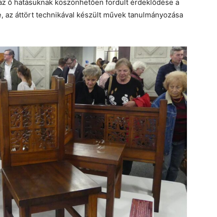
az ő hatásuknak köszönhetően fordult érdeklődése a
e, az áttört technikával készült művek tanulmányozása