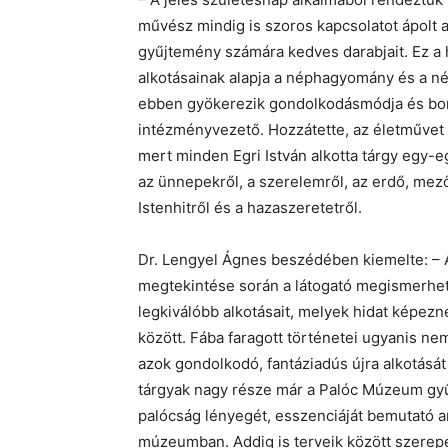
művész mindig is szoros kapcsolatot ápolt
gyűjtemény számára kedves darabjait. Ez a 
alkotásainak alapja a néphagyomány és a n
ebben gyökerezik gondolkodásmódja és bon
intézményvezető. Hozzátette, az életművet 
mert minden Egri István alkotta tárgy egy-eg
az ünnepekről, a szerelemről, az erdő, mező n
Istenhitről és a hazaszeretetről.
Dr. Lengyel Ágnes beszédében kiemelte: – A S
megtekintése során a látogató megismerhet
legkiválóbb alkotásait, melyek hidat képez
között. Fába faragott történetei ugyanis nem
azok gondolkodó, fantáziadús újra alkotását i
tárgyak nagy része már a Palóc Múzeum gyű
palócság lényegét, esszenciáját bemutató an
múzeumban. Addig is terveik között szerepel