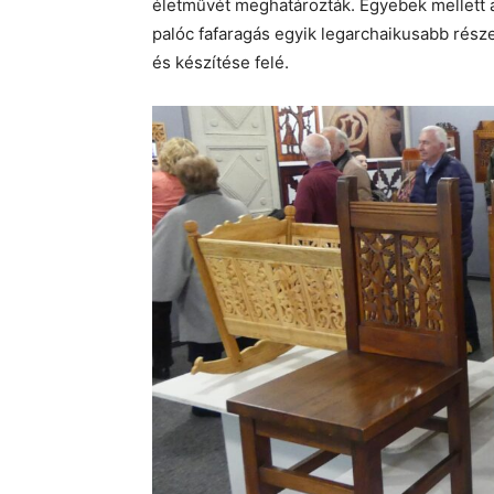
életművét meghatározták. Egyebek mellett 
palóc fafaragás egyik legarchaikusabb rész
és készítése felé.