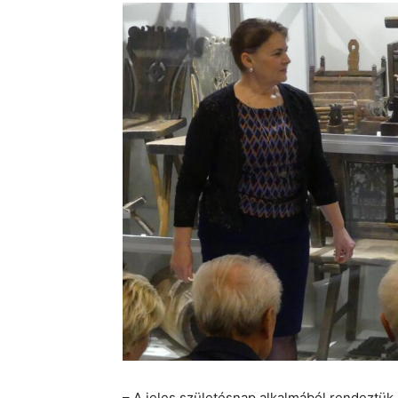
– A jeles születésnap alkalmából rendeztük 