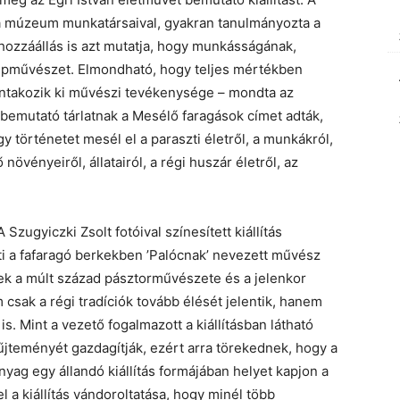
 a múzeum munkatársaival, gyakran tanulmányozta a
hozzáállás is azt mutatja, hogy munkásságának,
épművészet. Elmondható, hogy teljes mértékben
takozik ki művészi tevékenysége – mondta az
bemutató tárlatnak a Mesélő faragások címet adták,
y történetet mesél el a paraszti életről, a munkákról,
övényeiről, állatairól, a régi huszár életről, az
zugyiczki Zsolt fotóival színesített kiállítás
i a fafaragó berkekben ’Palócnak’ nevezett művész
nek a múlt század pásztorművészete és a jelenkor
 csak a régi tradíciók tovább élését jelentik, hanem
s. Mint a vezető fogalmazott a kiállításban látható
jteményét gazdagítják, ezért arra törekednek, hogy a
yag egy állandó kiállítás formájában helyet kapjon a
 a kiállítás vándoroltatása, hogy minél több