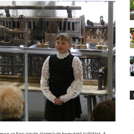
meg az Egri István életművét bemutató kiállítást. A