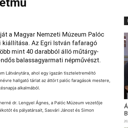
letmű
puját a Magyar Nemzeti Múzeum Palóc
iállítása. Az Egri István fafaragó
 több mint 40 darabból álló műtárgy-
tendős balassagyarmati népművészt.
eum Látványtára, ahol egy igazán tiszteletreméltó
évre hallgató tárlat az áttört palóc faragások mestere,
tésnapja alkalmából.
herné dr. Lengyel Ágnes, a Palóc Múzeum vezetője
Á
lkotót és pályatársait, Sasvári Jánost és Simon
B
20