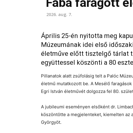
Fába faragott é
2026. aug. 7.
Április 25-én nyitotta meg ka
Múzeumának idei első időszaki k
életműve előtt tisztelgő tárlat
együttessel köszönti a 80 esz
Pillanatok alatt zsúfolásig telt a Palóc Múz
életmű mutatkozott be. A Mesélő faragások n
Egri István életművét dolgozza fel 80. szüle
A jubileumi eseményen elsőként dr. Limbac
köszöntötte a megjelenteket, kiemelten az a
Györgyöt.