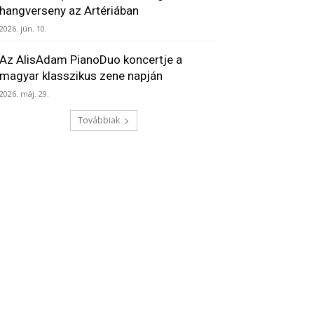
hangverseny az Artériában
2026. jún. 10.
Az AlisAdam PianoDuo koncertje a
magyar klasszikus zene napján
2026. máj. 29.
Továbbiak