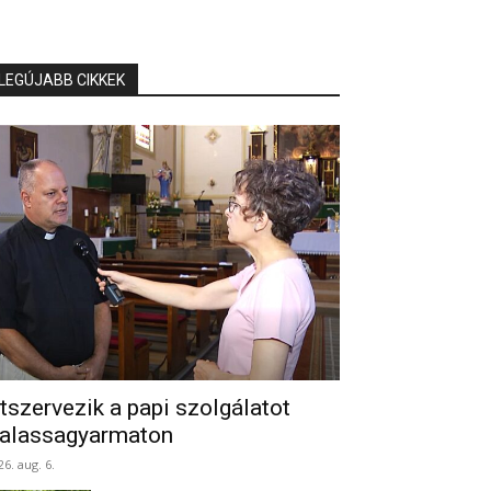
LEGÚJABB CIKKEK
tszervezik a papi szolgálatot
alassagyarmaton
26. aug. 6.