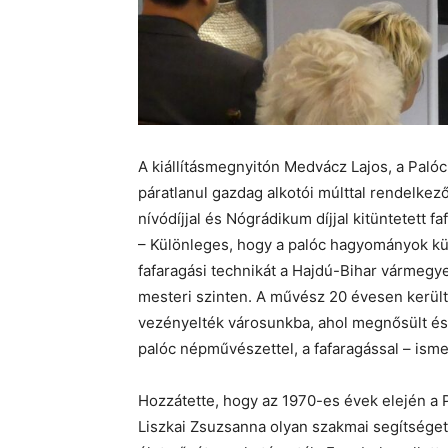
A kiállításmegnyitón Medvácz Lajos, a Pal
páratlanul gazdag alkotói múlttal rendelkez
nívódíjjal és Nógrádikum díjjal kitüntetett fa
– Különleges, hogy a palóc hagyományok kü
fafaragási technikát a Hajdú-Bihar vármegye
mesteri szinten. A művész 20 évesen kerül
vezényelték városunkba, ahol megnősült és 
palóc népművészettel, a fafaragással – isme
Hozzátette, hogy az 1970-es évek elején a
Liszkai Zsuzsanna olyan szakmai segítsége