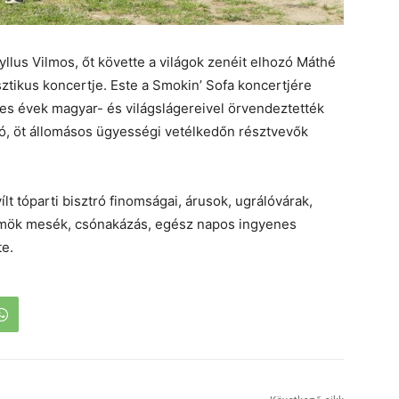
yllus Vilmos, őt követte a világok zenéit elhozó Máthé
ztikus koncertje. Este a Smokin’ Sofa koncertjére
-es évek magyar- és világslágereivel örvendeztették
ó, öt állomásos ügyességi vetélkedőn résztvevők
 tóparti bisztró finomságai, árusok, ugrálóvárak,
Zömök mesék, csónakázás, egész napos ingyenes
te.