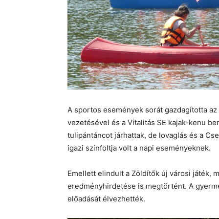
A sportos események sorát gazdagította az 
vezetésével és a Vitalitás SE kajak-kenu be
tulipántáncot járhattak, de lovaglás és a C
igazi színfoltja volt a napi eseményeknek.
Emellett elindult a Zöldítők új városi játék,
eredményhirdetése is megtörtént. A gyerme
előadását élvezhették.