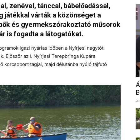
l, zenével, tánccal, bábelőadással,
 játékkal várták a közönséget a
ellépők és gyermekszórakoztató műsorok
 is fogadta a látogatókat.
ogramok igazi nyárias időben a Nyírjesi nagytót
k. Először az I. Nyírjesi Terepbringa Kupára
 korcsoport tagjai, majd délutánba nyúló tájfutó
Á
B
20