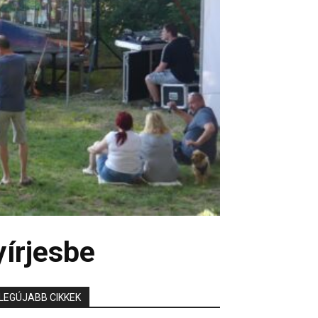
yírjesbe
LEGÚJABB CIKKEK