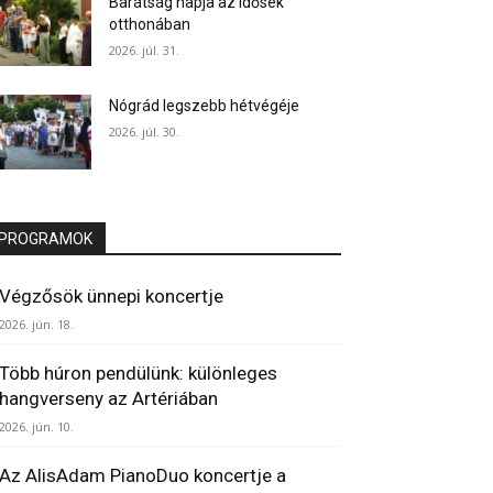
Barátság napja az idősek
otthonában
2026. júl. 31.
Nógrád legszebb hétvégéje
2026. júl. 30.
PROGRAMOK
Végzősök ünnepi koncertje
2026. jún. 18.
Több húron pendülünk: különleges
hangverseny az Artériában
2026. jún. 10.
Az AlisAdam PianoDuo koncertje a