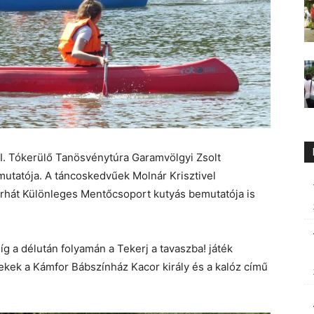
I. Tókerülő Tanösvénytúra Garamvölgyi Zsolt
mutatója. A táncoskedvűek Molnár Krisztivel
serhát Különleges Mentőcsoport kutyás bemutatója is
 míg a délután folyamán a Tekerj a tavaszba! játék
kek a Kámfor Bábszínház Kacor király és a kalóz című