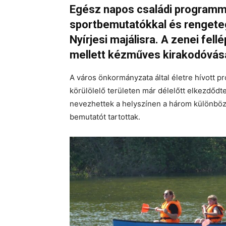
Egész napos családi programma
sportbemutatókkal és rengeteg
Nyírjesi majálisra. A zenei f
mellett kézműves kirakodóvásár
A város önkormányzata által életre hívott pr
körülölelő területen már délelőtt elkezdődte
nevezhettek a helyszínen a három különböző
bemutatót tartottak.