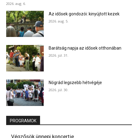
2026. aug. 6.
Az idősek gondozói: kinyújtott kezek
2026. aug. 5.
Barátság napja az idősek otthonában
2026. júl. 31.
Nógrád legszebb hétvégéje
2026. júl. 30.
PROGRAMOK
Végzősök ünnepi koncertje