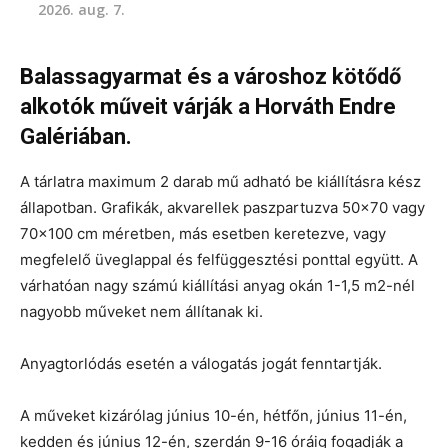
2026. aug. 7.
Balassagyarmat és a városhoz kötődő
alkotók műveit várják a Horváth Endre
Galériában.
A tárlatra maximum 2 darab mű adható be kiállításra kész
állapotban. Grafikák, akvarellek paszpartuzva 50×70 vagy
70×100 cm méretben, más esetben keretezve, vagy
megfelelő üveglappal és felfüggesztési ponttal együtt. A
várhatóan nagy számú kiállítási anyag okán 1-1,5 m2-nél
nagyobb műveket nem állítanak ki.
Anyagtorlódás esetén a válogatás jogát fenntartják.
A műveket kizárólag június 10-én, hétfőn, június 11-én,
kedden és június 12-én, szerdán 9-16 óráig fogadják a