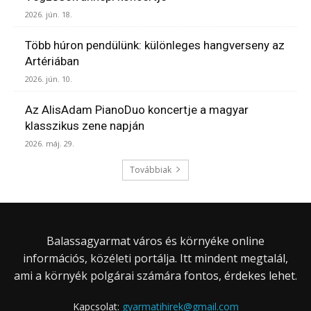
2026. jún. 18.
Több húron pendülünk: különleges hangverseny az
Artériában
2026. jún. 10.
Az AlisAdam PianoDuo koncertje a magyar
klasszikus zene napján
2026. máj. 29.
Továbbiak
Balassagyarmat város és környéke online
információs, közéleti portálja. Itt mindent megtalál,
ami a környék polgárai számára fontos, érdekes lehet.
Kapcsolat:
gyarmatihirek@gmail.com