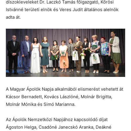
díszokleveleket Dr. Laczkó Tamás főigazgató, Kőrösi
Istvánné területi elnök és Veres Judit általános alelnök
adta át.
A Magyar Ápolók Napja alkalmából elismerést vehetett át
Kácsor Bernadett, Kovács Lászlóné, Molnár Brigitta,
Molnár Mónika és Simó Marianna.
Az Ápolók Nemzetközi Napjához kapcsolódó díjat
Ágoston Helga, Csadóné Janecskó Aranka, Deákné