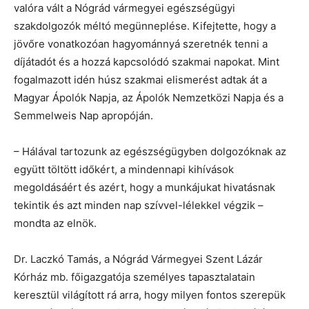
valóra vált a Nógrád vármegyei egészségügyi
szakdolgozók méltó megünneplése. Kifejtette, hogy a
jövőre vonatkozóan hagyománnyá szeretnék tenni a
díjátadót és a hozzá kapcsolódó szakmai napokat. Mint
fogalmazott idén húsz szakmai elismerést adtak át a
Magyar Ápolók Napja, az Ápolók Nemzetközi Napja és a
Semmelweis Nap apropóján.
– Hálával tartozunk az egészségügyben dolgozóknak az
együtt töltött időkért, a mindennapi kihívások
megoldásáért és azért, hogy a munkájukat hivatásnak
tekintik és azt minden nap szívvel-lélekkel végzik –
mondta az elnök.
Dr. Laczkó Tamás, a Nógrád Vármegyei Szent Lázár
Kórház mb. főigazgatója személyes tapasztalatain
keresztül világított rá arra, hogy milyen fontos szerepük