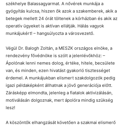
székhelye Balassagyarmat. A nővérek munkája a
gyógyítás kulcsa, hiszen ők azok a szakemberek, akik a
betegek mellett 24 órát töltenek a kórházban és akik az
operatív ügyeket is aktívan ellátják. Hálás vagyok
munkájukért! – hangsúlyozta a városvezető.
Végül Dr. Balogh Zoltán, a MESZK országos elnöke, a
rendezvény fővédnöke is szólt a jelenlévőkhöz: –
Ápolónak lenni nemes dolog, értéke, hitele, becsülete
van, és minden, ezen hivatást gyakorló tisztességet
érdemel. A munkájukban elismert szakdolgozók pedig
igazi példaképként állhatnak a jövő generációja előtt.
Zárásképp elmondta, jelenleg a fiatalok aktivizálásán,
motiválásán dolgoznak, mert ápolóra mindig szükség
lesz!
A köszöntők elhangzását követően a szakmai elismerő