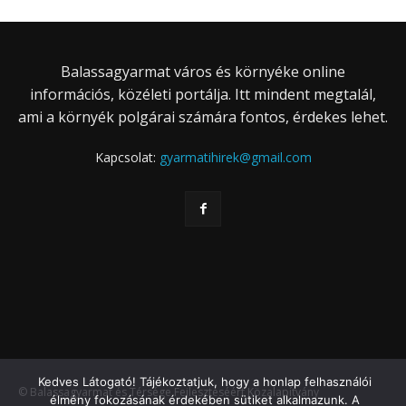
Balassagyarmat város és környéke online
információs, közéleti portálja. Itt mindent megtalál,
ami a környék polgárai számára fontos, érdekes lehet.
Kapcsolat:
gyarmatihirek@gmail.com
Kedves Látogató! Tájékoztatjuk, hogy a honlap felhasználói
© Balassagyarmat és Térsége Fejlesztéséért Közalapítvány
élmény fokozásának érdekében sütiket alkalmazunk. A