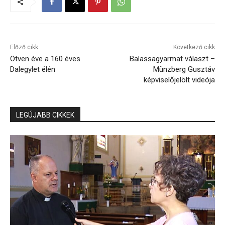
Előző cikk
Következő cikk
Ötven éve a 160 éves
Balassagyarmat választ –
Dalegylet élén
Münzberg Gusztáv
képviselőjelölt videója
LEGÚJABB CIKKEK