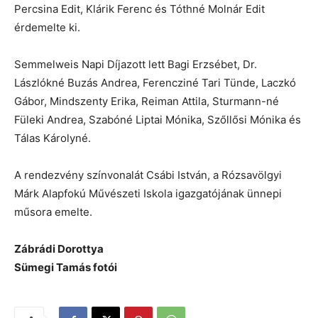
Percsina Edit, Klárik Ferenc és Tóthné Molnár Edit
érdemelte ki.
Semmelweis Napi Díjazott lett Bagi Erzsébet, Dr.
Lászlókné Buzás Andrea, Ferencziné Tari Tünde, Laczkó
Gábor, Mindszenty Erika, Reiman Attila, Sturmann-né
Füleki Andrea, Szabóné Liptai Mónika, Szőllősi Mónika és
Tálas Károlyné.
A rendezvény színvonalát Csábi István, a Rózsavölgyi
Márk Alapfokú Művészeti Iskola igazgatójának ünnepi
műsora emelte.
Zábrádi Dorottya
Sümegi Tamás fotói