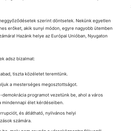
 meggyőződésetek szerint döntsetek. Nekünk egyetlen
nes erőket, akik sunyi módon, egyre nagyobb ütemben
számára! Hazánk helye az Európai Unióban, Nyugaton
ek adsz bizalmat:
abad, tiszta közéletet teremtünk.
oljuk a mesterséges megosztottságot.
 e-demokrácia programot vezetünk be, ahol a város
 mindennapi élet kérdéseiben.
rupciót, és átlátható, nyilvános helyi
kozások számára.