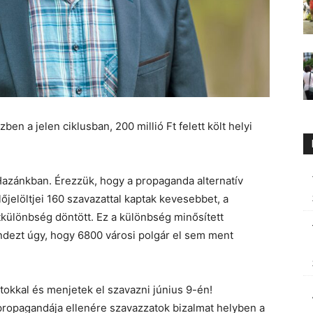
en a jelen ciklusban, 200 millió Ft felett költ helyi
Hazánkban. Érezzük, hogy a propaganda alternatív
őjelöltjei 160 szavazattal kaptak kevesebbet, a
tkülönbség döntött. Ez a különbség minősített
dezt úgy, hogy 6800 városi polgár el sem ment
tokkal és menjetek el szavazni június 9-én!
propagandája ellenére szavazzatok bizalmat helyben a