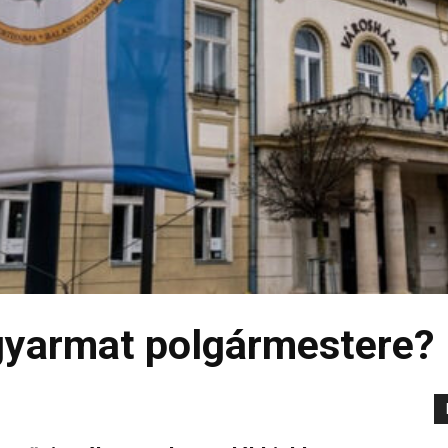
agyarmat polgármestere?