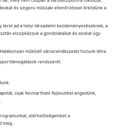
k be, mely nem csupán a városközpontra fókuszál,
ázásokat és szigorú műszaki ellenőrzéssel őrködünk a
y teret ad a helyi társadalmi kezdeményezéseknek, a
pusztán elszipkázzuk a gondolataikat és azokat úgy
. Hatékonyan működő városrendészetet hozunk létre.
sporttámogatások rendszerét.
tunk.
apotát, csak fenntartható fejlesztést engedünk,
.
rogramunkat, elérhetőségeinket a
d meg.