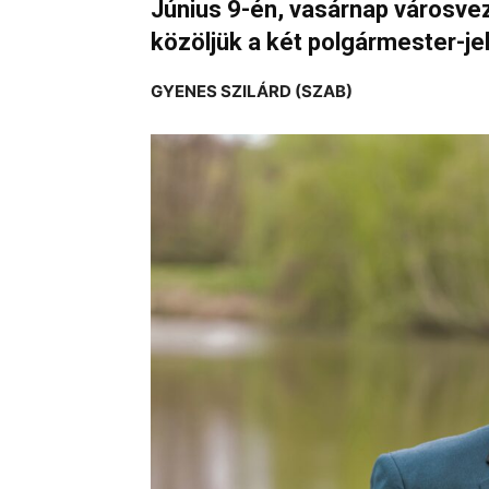
Június 9-én, vasárnap városvez
közöljük a két polgármester-jel
GYENES SZILÁRD (SZAB)