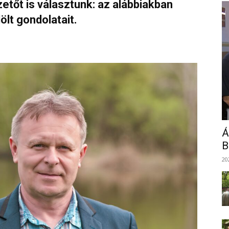
etőt is választunk: az alábbiakban
ölt gondolatait.
Á
B
20