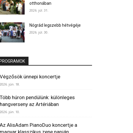
otthonában
2026. júl. 31.
Nógrád legszebb hétvégéje
2026. júl. 30.
PROGRAMOK
Végzősök ünnepi koncertje
2026. jún. 18.
Több húron pendülünk: különleges
hangverseny az Artériában
2026. jún. 10.
Az AlisAdam PianoDuo koncertje a
magyar klasszikus zene napján