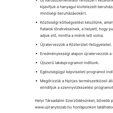
Új városüzemeltetési rendszert vezetün
kijavítjuk a hanyagul kivitelezett beruh
minőségi beruházásokért.
Közösségi költségvetést készítünk, amel
fiatalok törekvéseinek, a helyett, hogy 
adjuk elő, mintha a miénk lett volna.
Újratervezzük a Közterület-felügyeletet
Eredményességi alapon újratervezzük a 
Újszerű lakásprogramot indítunk.
Egészségügyi képviseleti programot indí
Megőrizzük a Nyírjes természetközeli áll
elindítjuk a szennyvízkezelési programot
Helyi Társadalmi Szerződésünket, bővebb p
www.ujiranytszab.hu honlapunkon találhato