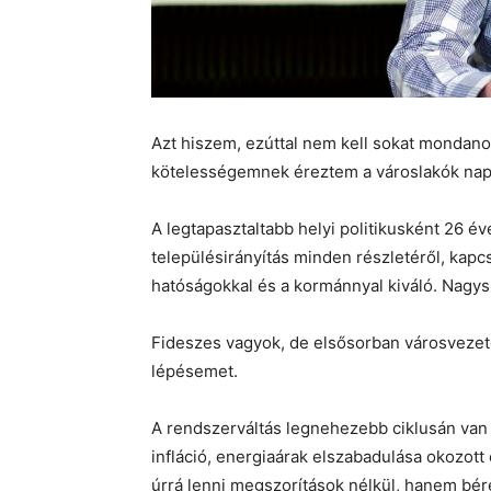
Azt hiszem, ezúttal nem kell sokat mondan
kötelességemnek éreztem a városlakók napi 
A legtapasztaltabb helyi politikusként 26 é
településirányítás minden részletéről, kap
hatóságokkal és a kormánnyal kiváló. Nagysz
Fideszes vagyok, de elsősorban városveze
lépésemet.
A rendszerváltás legnehezebb ciklusán van t
infláció, energiaárak elszabadulása okozott
úrrá lenni megszorítások nélkül, hanem bére