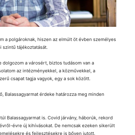
om a polgároknak, hiszen az elmúlt öt évben személyes
szintű tájékoztatását.
ve dolgozom a városért, biztos tudásom van a
csolatom az intézményekkel, a közművekkel, a
erű csapat tagja vagyok, egy a sok között.
tő, Balassagyarmat érdeke határozza meg minden
úl Balassagyarmat is. Covid járvány, háborúk, rekord
 évről-évre új kihívásokat. De nemcsak ezeken sikerült
melésekre és fejlesztésekre is bőven jutott.