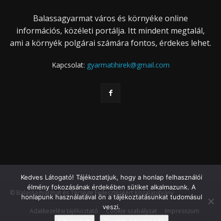
Balassagyarmat város és környéke online
információs, közéleti portálja. Itt mindent megtalál,
ami a környék polgárai számára fontos, érdekes lehet.
Kapcsolat:
gyarmatihirek@gmail.com
Kedves Látogató! Tájékoztatjuk, hogy a honlap felhasználói
élmény fokozásának érdekében sütiket alkalmazunk. A
© Balassagyarmat és Térsége Fejlesztéséért Közalapítvány
honlapunk használatával ön a tájékoztatásunkat tudomásul
veszi.
Adatkezelési tájékoztató
Cookie szabályzat
Impresszum