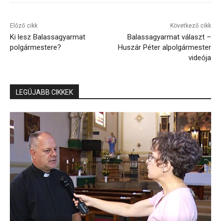
Előző cikk
Következő cikk
Ki lesz Balassagyarmat
Balassagyarmat választ –
polgármestere?
Huszár Péter alpolgármester
videója
LEGÚJABB CIKKEK