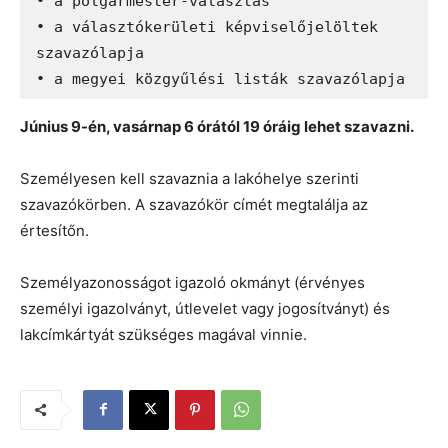
• a polgármester-választás

• a választókerületi képviselőjelöltek 
szavazólapja

• a megyei közgyűlési listák szavazólapja 
Június 9-én, vasárnap 6 órától 19 óráig lehet szavazni.
Személyesen kell szavaznia a lakóhelye szerinti
szavazókörben. A szavazókör címét megtalálja az
értesítőn.
Személyazonosságot igazoló okmányt (érvényes
személyi igazolványt, útlevelet vagy jogosítványt) és
lakcímkártyát szükséges magával vinnie.