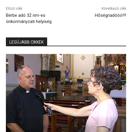
Előző cikk
Következő cikk
Bérbe adó 32 nm-es
Hőségriadóóó!!!
önkormányzati helyiség
LEGÚJABB CIKKEK