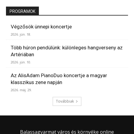
PROGRAMOK
Végzősök ünnepi koncertje
2026. jún. 18.
Több húron pendülünk: különleges hangverseny az
Artériában
2026. jún. 10.
Az AlisAdam PianoDuo koncertje a magyar
klasszikus zene napján
2026. máj. 29.
Továbbiak
Balassagyarmat város és környéke online