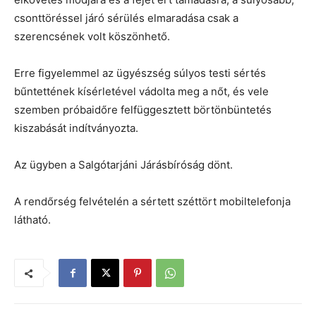
csonttöréssel járó sérülés elmaradása csak a
szerencsének volt köszönhető.
Erre figyelemmel az ügyészség súlyos testi sértés
bűntettének kísérletével vádolta meg a nőt, és vele
szemben próbaidőre felfüggesztett börtönbüntetés
kiszabását indítványozta.
Az ügyben a Salgótarjáni Járásbíróság dönt.
A rendőrség felvételén a sértett széttört mobiltelefonja
látható.