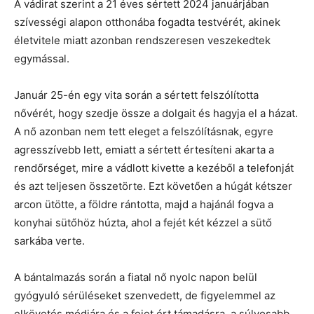
A vádirat szerint a 21 éves sértett 2024 januárjában
szívességi alapon otthonába fogadta testvérét, akinek
életvitele miatt azonban rendszeresen veszekedtek
egymással.
Január 25-én egy vita során a sértett felszólította
nővérét, hogy szedje össze a dolgait és hagyja el a házat.
A nő azonban nem tett eleget a felszólításnak, egyre
agresszívebb lett, emiatt a sértett értesíteni akarta a
rendőrséget, mire a vádlott kivette a kezéből a telefonját
és azt teljesen összetörte. Ezt követően a húgát kétszer
arcon ütötte, a földre rántotta, majd a hajánál fogva a
konyhai sütőhöz húzta, ahol a fejét két kézzel a sütő
sarkába verte.
A bántalmazás során a fiatal nő nyolc napon belül
gyógyuló sérüléseket szenvedett, de figyelemmel az
elkövetés módjára és a fejet ért támadásra, a súlyosabb,