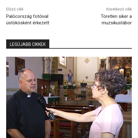
Előző cikk
Következő cikk
Palócország fotóival
Töretlen siker a
üstökösként érkezett
muzsikustábor
LEGÚJABB CIKKEK