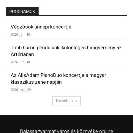
PROGRAMOK
Végzősök ünnepi koncertje
2026. jún. 18.
Több húron pendülünk: különleges hangverseny az
Artériában
2026. jún. 10.
Az AlisAdam PianoDuo koncertje a magyar
klasszikus zene napján
2026. máj. 29.
Továbbiak
Balassagyarmat város és környéke online