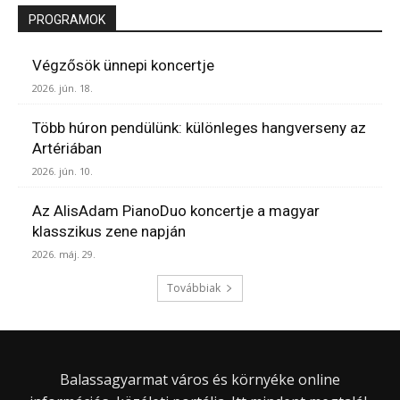
PROGRAMOK
Végzősök ünnepi koncertje
2026. jún. 18.
Több húron pendülünk: különleges hangverseny az
Artériában
2026. jún. 10.
Az AlisAdam PianoDuo koncertje a magyar
klasszikus zene napján
2026. máj. 29.
Továbbiak
Balassagyarmat város és környéke online