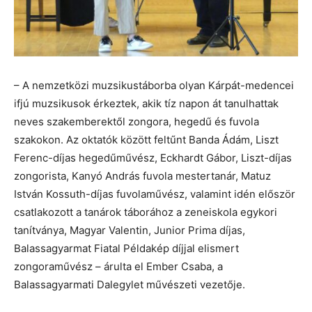
– A nemzetközi muzsikustáborba olyan Kárpát-medencei
ifjú muzsikusok érkeztek, akik tíz napon át tanulhattak
neves szakemberektől zongora, hegedű és fuvola
szakokon. Az oktatók között feltűnt Banda Ádám, Liszt
Ferenc-díjas hegedűművész, Eckhardt Gábor, Liszt-díjas
zongorista, Kanyó András fuvola mestertanár, Matuz
István Kossuth-díjas fuvolaművész, valamint idén először
csatlakozott a tanárok táborához a zeneiskola egykori
tanítványa, Magyar Valentin, Junior Prima díjas,
Balassagyarmat Fiatal Példakép díjjal elismert
zongoraművész – árulta el Ember Csaba, a
Balassagyarmati Dalegylet művészeti vezetője.