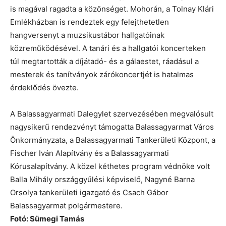
is magával ragadta a közönséget. Mohorán, a Tolnay Klári
Emlékházban is rendeztek egy felejthetetlen
hangversenyt a muzsikustábor hallgatóinak
közreműködésével. A tanári és a hallgatói koncerteken
túl megtartották a díjátadó- és a gálaestet, ráadásul a
mesterek és tanítványok zárókoncertjét is hatalmas
érdeklődés övezte.
A Balassagyarmati Dalegylet szervezésében megvalósult
nagysikerű rendezvényt támogatta Balassagyarmat Város
Önkormányzata, a Balassagyarmati Tankerületi Központ, a
Fischer Iván Alapítvány és a Balassagyarmati
Kórusalapítvány. A közel kéthetes program védnöke volt
Balla Mihály országgyűlési képviselő, Nagyné Barna
Orsolya tankerületi igazgató és Csach Gábor
Balassagyarmat polgármestere.
Fotó: Sümegi Tamás