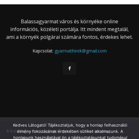
Balassagyarmat város és környéke online
információs, közéleti portálja. Itt mindent megtalál,
ami a környék polgárai számára fontos, érdekes lehet.
Kapcsolat:
gyarmatihirek@gmail.com
Kedves Látogató! Tájékoztatjuk, hogy a honlap felhasználói
© Balassagyarmat és Térsége Fejlesztéséért Közalapítvány
élmény fokozásának érdekében sütiket alkalmazunk. A
honlapunk használatával ön a tájékoztatásunkat tudomásul