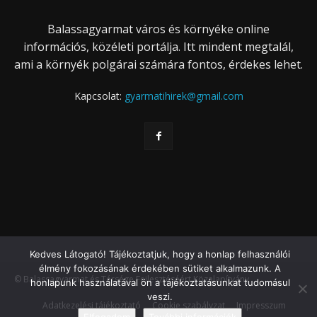
Balassagyarmat város és környéke online
információs, közéleti portálja. Itt mindent megtalál,
ami a környék polgárai számára fontos, érdekes lehet.
Kapcsolat:
gyarmatihirek@gmail.com
Kedves Látogató! Tájékoztatjuk, hogy a honlap felhasználói
élmény fokozásának érdekében sütiket alkalmazunk. A
© Balassagyarmat és Térsége Fejlesztéséért Közalapítvány
honlapunk használatával ön a tájékoztatásunkat tudomásul
veszi.
Adatkezelési tájékoztató
Cookie szabályzat
Impresszum