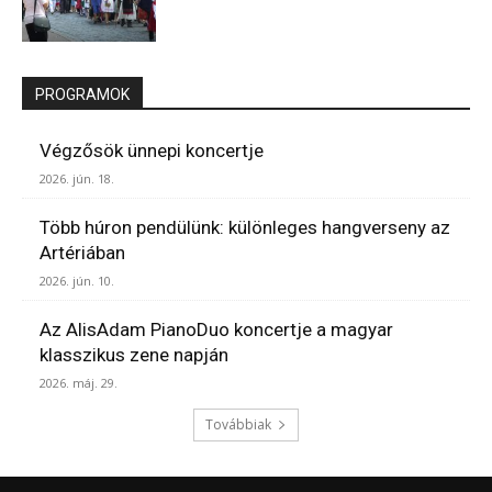
PROGRAMOK
Végzősök ünnepi koncertje
2026. jún. 18.
Több húron pendülünk: különleges hangverseny az
Artériában
2026. jún. 10.
Az AlisAdam PianoDuo koncertje a magyar
klasszikus zene napján
2026. máj. 29.
Továbbiak