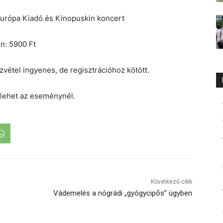
Európa Kiadó és Kinopuskin koncert
n: 5900 Ft
vétel ingyenes, de regisztrációhoz kötött.
 lehet az eseménynél.
Következő cikk
Vádemelés a nógrádi „gyógycipős” ügyben