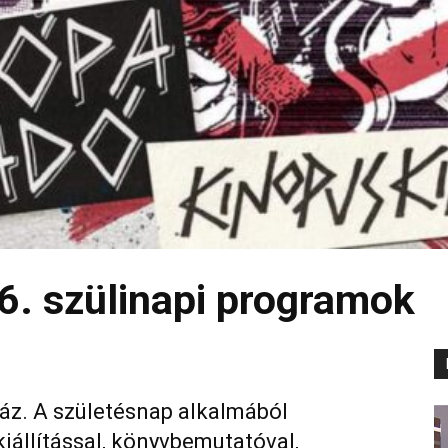
6. szülinapi programok
z. A születésnap alkalmából
állítással, könyvbemutatóval,