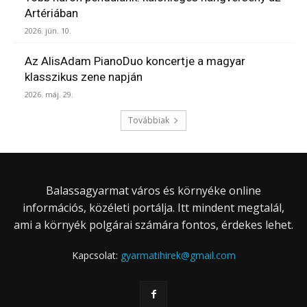
Artériában
2026. jún. 10.
Az AlisAdam PianoDuo koncertje a magyar
klasszikus zene napján
2026. máj. 29.
Továbbiak
Balassagyarmat város és környéke online
információs, közéleti portálja. Itt mindent megtalál,
ami a környék polgárai számára fontos, érdekes lehet.
Kapcsolat:
gyarmatihirek@gmail.com