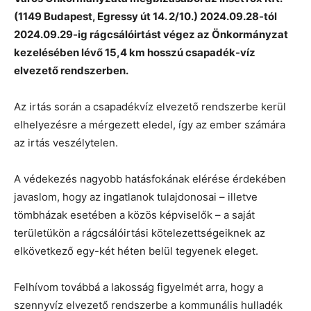
(1149 Budapest, Egressy út 14. 2/10.) 2024.09.28-tól
2024.09.29-ig rágcsálóirtást végez az Önkormányzat
kezelésében lévő 15,4 km hosszú csapadék-víz
elvezető rendszerben.
Az irtás során a csapadékvíz elvezető rendszerbe kerül
elhelyezésre a mérgezett eledel, így az ember számára
az irtás veszélytelen.
A védekezés nagyobb hatásfokának elérése érdekében
javaslom, hogy az ingatlanok tulajdonosai – illetve
tömbházak esetében a közös képviselők – a saját
területükön a rágcsálóirtási kötelezettségeiknek az
elkövetkező egy-két héten belül tegyenek eleget.
Felhívom továbbá a lakosság figyelmét arra, hogy a
szennyvíz elvezető rendszerbe a kommunális hulladék