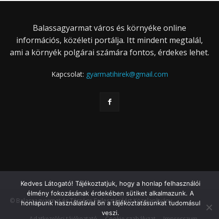
Balassagyarmat város és környéke online
információs, közéleti portálja. Itt mindent megtalál,
ami a környék polgárai számára fontos, érdekes lehet.
Kapcsolat:
gyarmatihirek@gmail.com
Kedves Látogató! Tájékoztatjuk, hogy a honlap felhasználói
élmény fokozásának érdekében sütiket alkalmazunk. A
© Balassagyarmat és Térsége Fejlesztéséért Közalapítvány
honlapunk használatával ön a tájékoztatásunkat tudomásul
veszi.
Adatkezelési tájékoztató
Cookie szabályzat
Impresszum