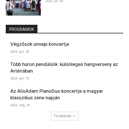
2026. júl. 30.
PROGRAMOK
Végzősök ünnepi koncertje
2026. jún. 18.
Több húron pendülünk: különleges hangverseny az
Artériában
2026. jún. 10.
Az AlisAdam PianoDuo koncertje a magyar
klasszikus zene napján
2026. máj. 29.
Továbbiak