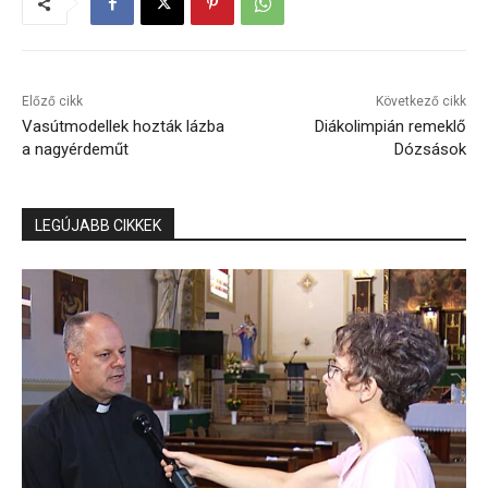
Előző cikk
Következő cikk
Vasútmodellek hozták lázba
Diákolimpián remeklő
a nagyérdeműt
Dózsások
LEGÚJABB CIKKEK