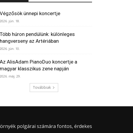
Végzősök ünnepi koncertje
2026. jún. 18.
Több húron pendülünk: különleges
hangverseny az Artériában
2026. jún. 10.
Az AlisAdam PianoDuo koncertje a
magyar klasszikus zene napján
2026. máj. 29.
Továbbiak
 környék polgárai számára fontos, érdekes