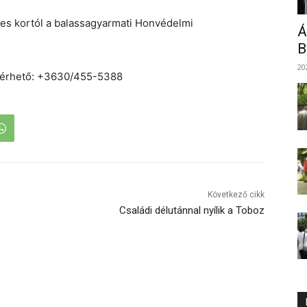
es kortól a balassagyarmati Honvédelmi
Á
B
20
 kérhető: +3630/455-5388
Következő cikk
Családi délutánnal nyílik a Toboz