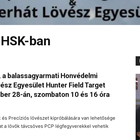
a HSK-ban
 a balassagyarmati Honvédelmi
ész Egyesület Hunter Field Target
mber 28-án, szombaton 10 és 16 óra
t és Precíziós lövészet kipróbálására van lehetősége
at a lövők távcsöves PCP légfegyverekkel vehetik