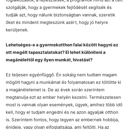
szolgálják, hogy a gyermekek fejlődését segítsék és
tudják azt, hogy nálunk biztonságban vannak, szeretik
őket és mindent megteszünk azért, hogy jó helyre
kerüljenek.
Lehetséges-e a gyermekotthon falai között hagyni az
ott megélt tapasztalatokat? El lehet különíteni a
magánélettől egy ilyen munkát, hivatást?
Ez teljesen egyénfüggő. Én sokáig nem tudtam magam
mögött hagyni a munkámat és folyamatosan ez töltötte ki
a magánéletemet is. De az évek során szerintem
megtanulja ezt az ember helyén kezelni. Természetesen
most is vannak olyan események, ügyek, amihez több idő
kell, hogy el tudjam engedni és ne azon agyaljak otthon
is. Szerintem fontos, hogy legyen az embernek hobbija,
énideje, vagy olyan elfoglaltsága, ami feltölti. Ha az