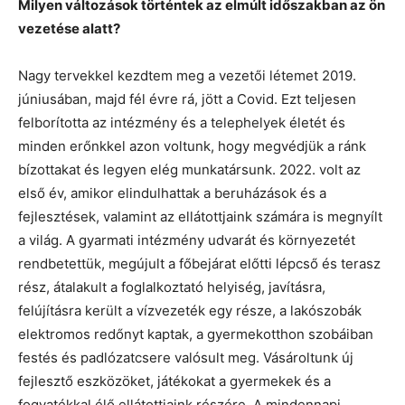
Milyen változások történtek az elmúlt időszakban az ön
vezetése alatt?
Nagy tervekkel kezdtem meg a vezetői létemet 2019.
júniusában, majd fél évre rá, jött a Covid. Ezt teljesen
felborította az intézmény és a telephelyek életét és
minden erőnkkel azon voltunk, hogy megvédjük a ránk
bízottakat és legyen elég munkatársunk. 2022. volt az
első év, amikor elindulhattak a beruházások és a
fejlesztések, valamint az ellátottjaink számára is megnyílt
a világ. A gyarmati intézmény udvarát és környezetét
rendbetettük, megújult a főbejárat előtti lépcső és terasz
rész, átalakult a foglalkoztató helyiség, javításra,
felújításra került a vízvezeték egy része, a lakószobák
elektromos redőnyt kaptak, a gyermekotthon szobáiban
festés és padlózatcsere valósult meg. Vásároltunk új
fejlesztő eszközöket, játékokat a gyermekek és a
fogyatékkal élő ellátottjaink részére. A mindennapi