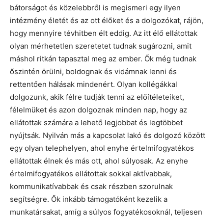
bátorságot és közelebbről is megismeri egy ilyen
intézmény életét és az ott élőket és a dolgozókat, rájön,
hogy mennyire tévhitben élt eddig. Az itt élő ellátottak
olyan mérhetetlen szeretetet tudnak sugározni, amit
máshol ritkán tapasztal meg az ember. Ők még tudnak
őszintén örülni, boldognak és vidámnak lenni és
rettentően hálásak mindenért. Olyan kollégákkal
dolgozunk, akik félre tudják tenni az előítéleteiket,
félelmüket és azon dolgoznak minden nap, hogy az
ellátottak számára a lehető legjobbat és legtöbbet
nyújtsák. Nyilván más a kapcsolat lakó és dolgozó között
egy olyan telephelyen, ahol enyhe értelmifogyatékos
ellátottak élnek és más ott, ahol súlyosak. Az enyhe
értelmifogyatékos ellátottak sokkal aktívabbak,
kommunikatívabbak és csak részben szorulnak
segítségre. Ők inkább támogatóként kezelik a
munkatársakat, amíg a súlyos fogyatékosoknál, teljesen