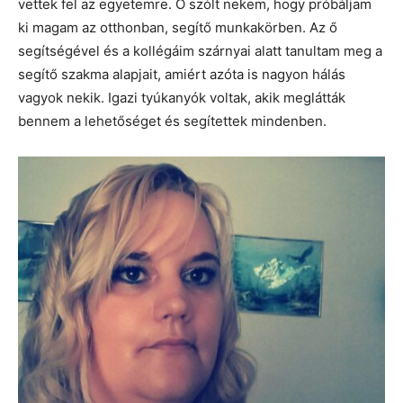
vettek fel az egyetemre. Ő szólt nekem, hogy próbáljam
ki magam az otthonban, segítő munkakörben. Az ő
segítségével és a kollégáim szárnyai alatt tanultam meg a
segítő szakma alapjait, amiért azóta is nagyon hálás
vagyok nekik. Igazi tyúkanyók voltak, akik meglátták
bennem a lehetőséget és segítettek mindenben.