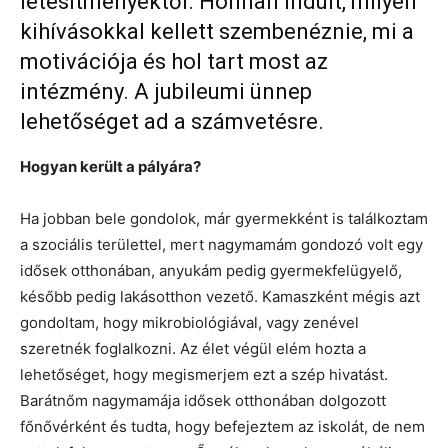
létesítményektől. Honnan indult, milyen
kihívásokkal kellett szembenéznie, mi a
motivációja és hol tart most az
intézmény. A jubileumi ünnep
lehetőséget ad a számvetésre.
Hogyan került a pályára?
Ha jobban bele gondolok, már gyermekként is találkoztam
a szociális területtel, mert nagymamám gondozó volt egy
idősek otthonában, anyukám pedig gyermekfelügyelő,
később pedig lakásotthon vezető. Kamaszként mégis azt
gondoltam, hogy mikrobiológiával, vagy zenével
szeretnék foglalkozni. Az élet végül elém hozta a
lehetőséget, hogy megismerjem ezt a szép hivatást.
Barátnőm nagymamája idősek otthonában dolgozott
főnővérként és tudta, hogy befejeztem az iskolát, de nem