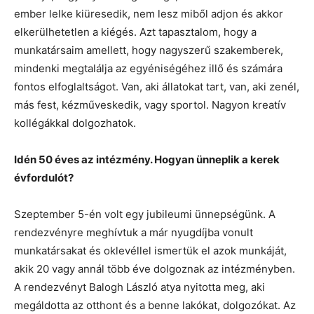
ember lelke kiüresedik, nem lesz miből adjon és akkor
elkerülhetetlen a kiégés. Azt tapasztalom, hogy a
munkatársaim amellett, hogy nagyszerű szakemberek,
mindenki megtalálja az egyéniségéhez illő és számára
fontos elfoglaltságot. Van, aki állatokat tart, van, aki zenél,
más fest, kézműveskedik, vagy sportol. Nagyon kreatív
kollégákkal dolgozhatok.
Idén 50 éves az intézmény. Hogyan ünneplik a kerek
évfordulót?
Szeptember 5-én volt egy jubileumi ünnepségünk. A
rendezvényre meghívtuk a már nyugdíjba vonult
munkatársakat és oklevéllel ismertük el azok munkáját,
akik 20 vagy annál több éve dolgoznak az intézményben.
A rendezvényt Balogh László atya nyitotta meg, aki
megáldotta az otthont és a benne lakókat, dolgozókat. Az