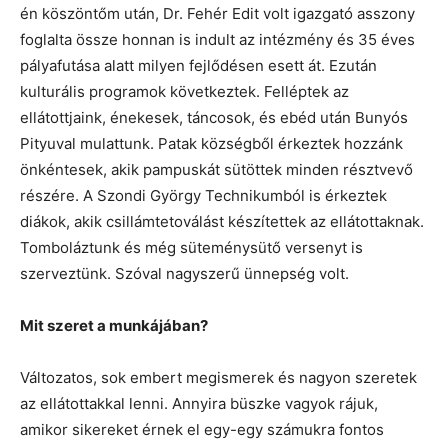
én köszöntőm után, Dr. Fehér Edit volt igazgató asszony
foglalta össze honnan is indult az intézmény és 35 éves
pályafutása alatt milyen fejlődésen esett át. Ezután
kulturális programok következtek. Felléptek az
ellátottjaink, énekesek, táncosok, és ebéd után Bunyós
Pityuval mulattunk. Patak községből érkeztek hozzánk
önkéntesek, akik pampuskát sütöttek minden résztvevő
részére. A Szondi György Technikumból is érkeztek
diákok, akik csillámtetoválást készítettek az ellátottaknak.
Tomboláztunk és még süteménysütő versenyt is
szerveztünk. Szóval nagyszerű ünnepség volt.
Mit szeret a munkájában?
Változatos, sok embert megismerek és nagyon szeretek
az ellátottakkal lenni. Annyira büszke vagyok rájuk,
amikor sikereket érnek el egy-egy számukra fontos