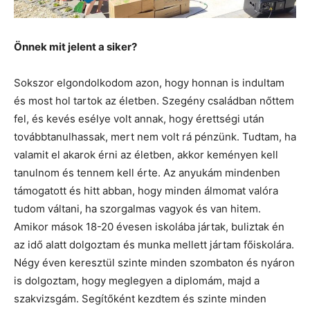
Önnek mit jelent a siker?
Sokszor elgondolkodom azon, hogy honnan is indultam
és most hol tartok az életben. Szegény családban nőttem
fel, és kevés esélye volt annak, hogy érettségi után
továbbtanulhassak, mert nem volt rá pénzünk. Tudtam, ha
valamit el akarok érni az életben, akkor keményen kell
tanulnom és tennem kell érte. Az anyukám mindenben
támogatott és hitt abban, hogy minden álmomat valóra
tudom váltani, ha szorgalmas vagyok és van hitem.
Amikor mások 18-20 évesen iskolába jártak, buliztak én
az idő alatt dolgoztam és munka mellett jártam főiskolára.
Négy éven keresztül szinte minden szombaton és nyáron
is dolgoztam, hogy meglegyen a diplomám, majd a
szakvizsgám. Segítőként kezdtem és szinte minden