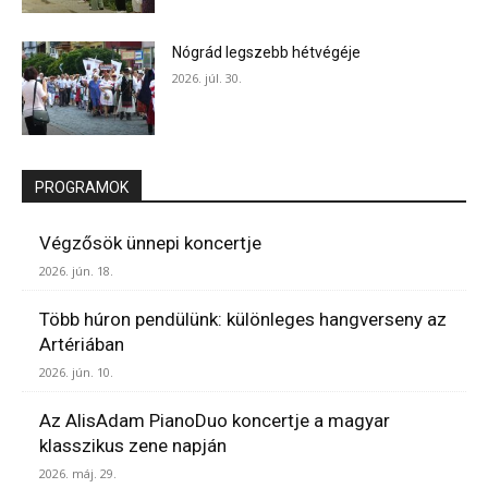
Nógrád legszebb hétvégéje
2026. júl. 30.
PROGRAMOK
Végzősök ünnepi koncertje
2026. jún. 18.
Több húron pendülünk: különleges hangverseny az
Artériában
2026. jún. 10.
Az AlisAdam PianoDuo koncertje a magyar
klasszikus zene napján
2026. máj. 29.