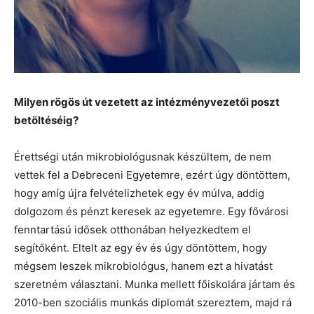
Milyen rögös út vezetett az intézményvezetői poszt
betöltéséig?
Érettségi után mikrobiológusnak készültem, de nem
vettek fel a Debreceni Egyetemre, ezért úgy döntöttem,
hogy amíg újra felvételizhetek egy év múlva, addig
dolgozom és pénzt keresek az egyetemre. Egy fővárosi
fenntartású idősek otthonában helyezkedtem el
segítőként. Eltelt az egy év és úgy döntöttem, hogy
mégsem leszek mikrobiológus, hanem ezt a hivatást
szeretném választani. Munka mellett főiskolára jártam és
2010-ben szociális munkás diplomát szereztem, majd rá