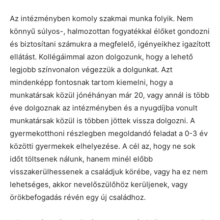
Az intézményben komoly szakmai munka folyik. Nem
könnyű súlyos-, halmozottan fogyatékkal élőket gondozni
és biztosítani számukra a megfelelő, igényeikhez igazított
ellátást. Kollégáimmal azon dolgozunk, hogy a lehető
legjobb színvonalon végezzük a dolgunkat. Azt
mindenképp fontosnak tartom kiemelni, hogy a
munkatársak közül jónéhányan már 20, vagy annál is több
éve dolgoznak az intézményben és a nyugdíjba vonult
munkatársak közül is többen jöttek vissza dolgozni. A
gyermekotthoni részlegben megoldandó feladat a 0-3 év
közötti gyermekek elhelyezése. A cél az, hogy ne sok
időt töltsenek nálunk, hanem minél előbb
visszakerülhessenek a családjuk körébe, vagy ha ez nem
lehetséges, akkor nevelőszülőhöz kerüljenek, vagy
örökbefogadás révén egy új családhoz.