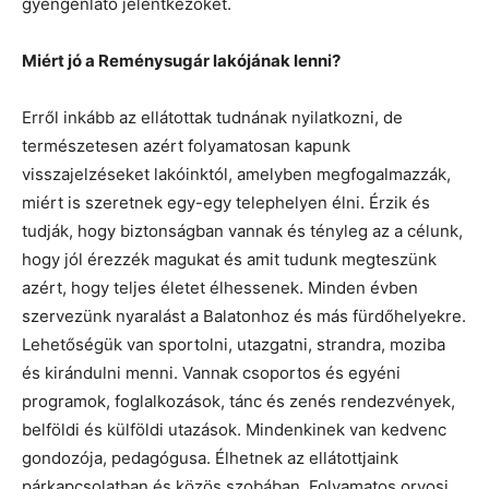
gyengénlátó jelentkezőket.
Miért jó a Reménysugár lakójának lenni?
Erről inkább az ellátottak tudnának nyilatkozni, de
természetesen azért folyamatosan kapunk
visszajelzéseket lakóinktól, amelyben megfogalmazzák,
miért is szeretnek egy-egy telephelyen élni. Érzik és
tudják, hogy biztonságban vannak és tényleg az a célunk,
hogy jól érezzék magukat és amit tudunk megteszünk
azért, hogy teljes életet élhessenek. Minden évben
szervezünk nyaralást a Balatonhoz és más fürdőhelyekre.
Lehetőségük van sportolni, utazgatni, strandra, moziba
és kirándulni menni. Vannak csoportos és egyéni
programok, foglalkozások, tánc és zenés rendezvények,
belföldi és külföldi utazások. Mindenkinek van kedvenc
gondozója, pedagógusa. Élhetnek az ellátottjaink
párkapcsolatban és közös szobában. Folyamatos orvosi