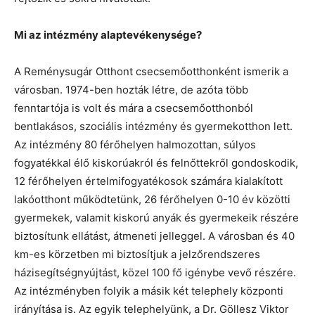
Mi az intézmény alaptevékenysége?
A Reménysugár Otthont csecsemőotthonként ismerik a
városban. 1974-ben hozták létre, de azóta több
fenntartója is volt és mára a csecsemőotthonból
bentlakásos, szociális intézmény és gyermekotthon lett.
Az intézmény 80 férőhelyen halmozottan, súlyos
fogyatékkal élő kiskorúakról és felnőttekről gondoskodik,
12 férőhelyen értelmifogyatékosok számára kialakított
lakóotthont működtetünk, 26 férőhelyen 0-10 év közötti
gyermekek, valamit kiskorú anyák és gyermekeik részére
biztosítunk ellátást, átmeneti jelleggel. A városban és 40
km-es körzetben mi biztosítjuk a jelzőrendszeres
házisegítségnyújtást, közel 100 fő igénybe vevő részére.
Az intézményben folyik a másik két telephely központi
irányítása is. Az egyik telephelyünk, a Dr. Göllesz Viktor