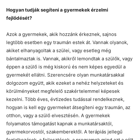
Hogyan tudják segíteni a gyermekek érzelmi
fejlődését?
Azok a gyermekek, akik hozzánk érkeznek, sajnos
legtöbb esetben egy traumán estek át. Vannak olyanok,
akiket elhanyagoltak a szülei, vagy esetleg még
bántalmaztak is. Vannak, akikről lemondtak a szülők, vagy
éppen a szülő is még kiskorú és nem képes egyedül a
gyermekét ellátni. Szerencsére olyan munkatársakkal
dolgozom együtt, akik ezeket a nehéz helyzeteket és
körülményeket megfelelő szakértelemmel képesek
kezelni. Több éves, évtizedes tudással rendelkeznek,
hogyan is kell egy gyermeket átsegíteni egy traumán, az
otthon, vagy a szülő elvesztésén. A gyermekek
folyamatos támogatást kapnak a munkatársaktól,
gyermekorvostól, szakemberektől. A terápiás jellegű
foglalkozások, a fejlesztések, a programok mind azt a célt