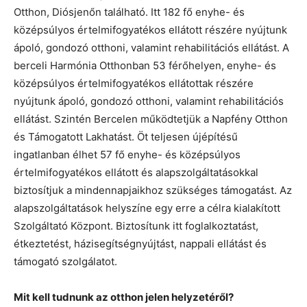
Otthon, Diósjenőn található. Itt 182 fő enyhe- és
középsúlyos értelmifogyatékos ellátott részére nyújtunk
ápoló, gondozó otthoni, valamint rehabilitációs ellátást. A
berceli Harmónia Otthonban 53 férőhelyen, enyhe- és
középsúlyos értelmifogyatékos ellátottak részére
nyújtunk ápoló, gondozó otthoni, valamint rehabilitációs
ellátást. Szintén Bercelen működtetjük a Napfény Otthon
és Támogatott Lakhatást. Öt teljesen újépítésű
ingatlanban élhet 57 fő enyhe- és középsúlyos
értelmifogyatékos ellátott és alapszolgáltatásokkal
biztosítjuk a mindennapjaikhoz szükséges támogatást. Az
alapszolgáltatások helyszíne egy erre a célra kialakított
Szolgáltató Központ. Biztosítunk itt foglalkoztatást,
étkeztetést, házisegítségnyújtást, nappali ellátást és
támogató szolgálatot.
Mit kell tudnunk az otthon jelen helyzetéről?