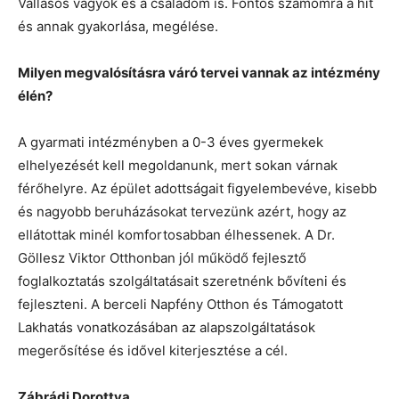
Vallásos vagyok és a családom is. Fontos számomra a hit
és annak gyakorlása, megélése.
Milyen megvalósításra váró tervei vannak az intézmény
élén?
A gyarmati intézményben a 0-3 éves gyermekek
elhelyezését kell megoldanunk, mert sokan várnak
férőhelyre. Az épület adottságait figyelembevéve, kisebb
és nagyobb beruházásokat tervezünk azért, hogy az
ellátottak minél komfortosabban élhessenek. A Dr.
Göllesz Viktor Otthonban jól működő fejlesztő
foglalkoztatás szolgáltatásait szeretnénk bővíteni és
fejleszteni. A berceli Napfény Otthon és Támogatott
Lakhatás vonatkozásában az alapszolgáltatások
megerősítése és idővel kiterjesztése a cél.
Zábrádi Dorottya