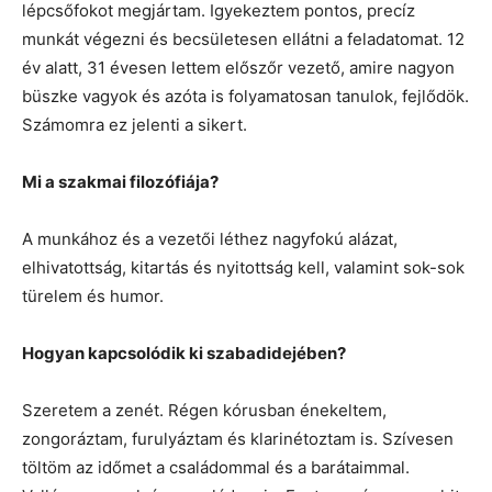
lépcsőfokot megjártam. Igyekeztem pontos, precíz
munkát végezni és becsületesen ellátni a feladatomat. 12
év alatt, 31 évesen lettem előszőr vezető, amire nagyon
büszke vagyok és azóta is folyamatosan tanulok, fejlődök.
Számomra ez jelenti a sikert.
Mi a szakmai filozófiája?
A munkához és a vezetői léthez nagyfokú alázat,
elhivatottság, kitartás és nyitottság kell, valamint sok-sok
türelem és humor.
Hogyan kapcsolódik ki szabadidejében?
Szeretem a zenét. Régen kórusban énekeltem,
zongoráztam, furulyáztam és klarinétoztam is. Szívesen
töltöm az időmet a családommal és a barátaimmal.