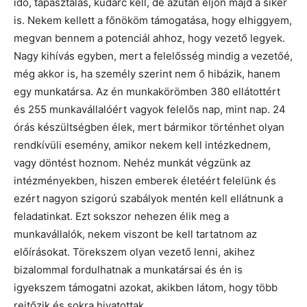
idő, tapasztalás, kudarc kell, de azután eljön majd a siker
is. Nekem kellett a főnököm támogatása, hogy elhiggyem,
megvan bennem a potenciál ahhoz, hogy vezető legyek.
Nagy kihívás egyben, mert a felelősség mindig a vezetőé,
még akkor is, ha személy szerint nem ő hibázik, hanem
egy munkatársa. Az én munkakörömben 380 ellátottért
és 255 munkavállalóért vagyok felelős nap, mint nap. 24
órás készültségben élek, mert bármikor történhet olyan
rendkívüli esemény, amikor nekem kell intézkednem,
vagy döntést hoznom. Nehéz munkát végzünk az
intézményekben, hiszen emberek életéért felelünk és
ezért nagyon szigorú szabályok mentén kell ellátnunk a
feladatinkat. Ezt sokszor nehezen élik meg a
munkavállalók, nekem viszont be kell tartatnom az
előírásokat. Törekszem olyan vezető lenni, akihez
bizalommal fordulhatnak a munkatársai és én is
igyekszem támogatni azokat, akikben látom, hogy több
rejtőzik és sokra hivatottak.