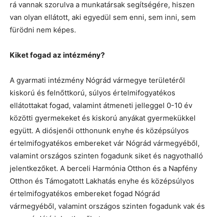
rá vannak szorulva a munkatársak segítségére, hiszen
van olyan ellátott, aki egyedül sem enni, sem inni, sem
fürödni nem képes.
Kiket fogad az intézmény?
A gyarmati intézmény Nógrád vármegye területéről
kiskorú és felnőttkorú, súlyos értelmifogyatékos
ellátottakat fogad, valamint átmeneti jelleggel 0-10 év
közötti gyermekeket és kiskorú anyákat gyermekükkel
együtt. A diósjenői otthonunk enyhe és középsúlyos
értelmifogyatékos embereket vár Nógrád vármegyéből,
valamint országos szinten fogadunk siket és nagyothalló
jelentkezőket. A berceli Harmónia Otthon és a Napfény
Otthon és Támogatott Lakhatás enyhe és középsúlyos
értelmifogyatékos embereket fogad Nógrád
vármegyéből, valamint országos szinten fogadunk vak és