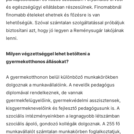
és egészségügyi ellátásban részesülnek. Finomabbnál
finomabb ételeket ehetnek és főzésre is van
lehetőségük. Szóval számtalan szolgáltatással próbáljuk
biztosítani azt, hogy jó legyen a Reménysugár lakójának
lenni.
Milyen végzettséggel lehet betölteni a
gyermekotthonos állásokat?
A gyermekotthonon belül különböző munkakörökben
dolgoznak a munkavállalóink. A nevelők pedagógus
diplomával rendelkeznek, de vannak
gyermekfelügyelőink, gyermekvédelmi asszisztensek,
kisgyermeknevelőink és fejlesztő pedagógusunk is. A
szociális intézményeinkben a legnagyobb létszámban
szociális ápoló, gondozó kollégák dolgoznak. A 255 fő
munkavállalót számtalan munkakörben foglalkoztatjuk,