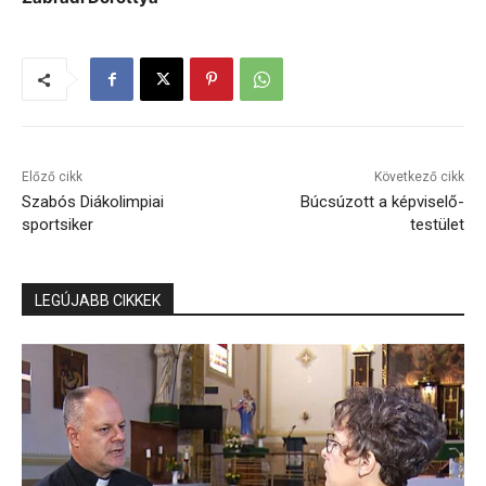
Előző cikk
Következő cikk
Szabós Diákolimpiai
Búcsúzott a képviselő-
sportsiker
testület
LEGÚJABB CIKKEK