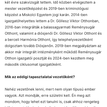
két évre szakvizsgát tettem. Idő közben elvégeztem a
mester vezetőképzést és 2019-ben kriminológusi
képzést a Miskolci Egyetem jogi karán. 2014-ben
igazgatóhelyettes lettem a Dr. Göllesz Viktor Otthonban,
2016-ban integrálták a balassagyarmati Reménysugár
Otthont, valamint a diósjenői Dr. Göllesz Viktor Otthont és
a berceli Harmónia Otthont, így telephelyvezetőként
dolgoztam tovább Diósjenőn. 2019-ben megpályáztam az
akkor már integrált intézményként működő Reménysugár
Otthon igazgatói posztját és 2024-ben kezdtem meg
második ciklusomat igazgatóként.
Mik az eddigi tapasztalatai vezetőként?
Nehéz vezetőnek lenni, mert nem olyan típusú ember
vagyok. Azt mondják, erre születni kell. Én meg azt
mondom, hogy lehet ezt tanulni is, csak ahhoz rengeteg