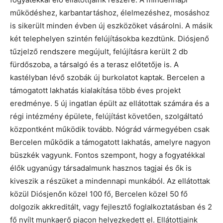
működéshez, karbantartáshoz, élelmezéshez, mosáshoz
is sikerült minden évben új eszközöket vásárolni. A másik
két telephelyen szintén felújításokba kezdtünk. Diósjenő
tűzjelző rendszere megújult, felújításra került 2 db
fürdőszoba, a társalgó és a terasz előtetője is. A
kastélyban lévő szobák új burkolatot kaptak. Bercelen a
támogatott lakhatás kialakítása több éves projekt
eredménye. 5 új ingatlan épült az ellátottak számára és a
régi intézmény épülete, felújítást követően, szolgáltató
központként működik tovább. Nógrád vármegyében csak
Bercelen működik a támogatott lakhatás, amelyre nagyon
büszkék vagyunk. Fontos szempont, hogy a fogyatékkal
élők ugyanúgy társadalmunk hasznos tagjai és ők is
kiveszik a részüket a mindennapi munkából. Az ellátottak
közül Diósjenőn közel 100 fő, Bercelen közel 50 fő
dolgozik akkreditált, vagy fejlesztő foglalkoztatásban és 2
fő nyílt munkaerő piacon helyezkedett el. Ellátottjaink