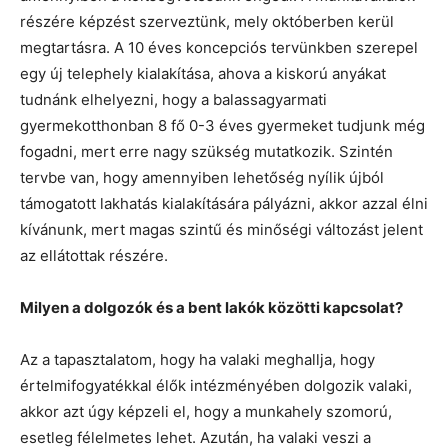
részére képzést szerveztünk, mely októberben kerül
megtartásra. A 10 éves koncepciós tervünkben szerepel
egy új telephely kialakítása, ahova a kiskorú anyákat
tudnánk elhelyezni, hogy a balassagyarmati
gyermekotthonban 8 fő 0-3 éves gyermeket tudjunk még
fogadni, mert erre nagy szükség mutatkozik. Szintén
tervbe van, hogy amennyiben lehetőség nyílik újból
támogatott lakhatás kialakítására pályázni, akkor azzal élni
kívánunk, mert magas szintű és minőségi változást jelent
az ellátottak részére.
Milyen a dolgozók és a bent lakók közötti kapcsolat?
Az a tapasztalatom, hogy ha valaki meghallja, hogy
értelmifogyatékkal élők intézményében dolgozik valaki,
akkor azt úgy képzeli el, hogy a munkahely szomorú,
esetleg félelmetes lehet. Azután, ha valaki veszi a