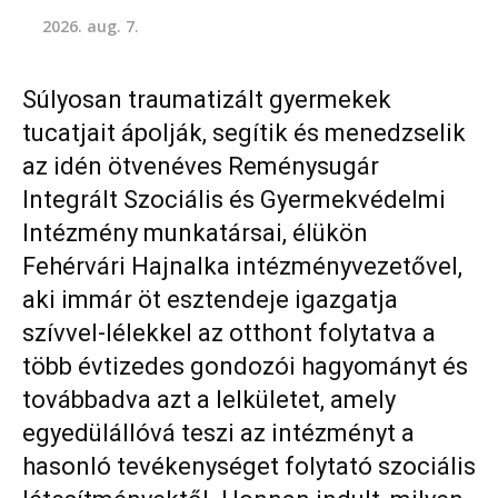
2026. aug. 7.
Súlyosan traumatizált gyermekek
tucatjait ápolják, segítik és menedzselik
az idén ötvenéves Reménysugár
Integrált Szociális és Gyermekvédelmi
Intézmény munkatársai, élükön
Fehérvári Hajnalka intézményvezetővel,
aki immár öt esztendeje igazgatja
szívvel-lélekkel az otthont folytatva a
több évtizedes gondozói hagyományt és
továbbadva azt a lelkületet, amely
egyedülállóvá teszi az intézményt a
hasonló tevékenységet folytató szociális