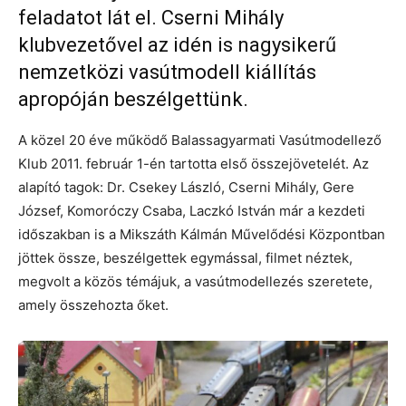
feladatot lát el. Cserni Mihály
klubvezetővel az idén is nagysikerű
nemzetközi vasútmodell kiállítás
apropóján beszélgettünk.
A közel 20 éve működő Balassagyarmati Vasútmodellező
Klub 2011. február 1-én tartotta első összejövetelét. Az
alapító tagok: Dr. Csekey László, Cserni Mihály, Gere
József, Komoróczy Csaba, Laczkó István már a kezdeti
időszakban is a Mikszáth Kálmán Művelődési Központban
jöttek össze, beszélgettek egymással, filmet néztek,
megvolt a közös témájuk, a vasútmodellezés szeretete,
amely összehozta őket.