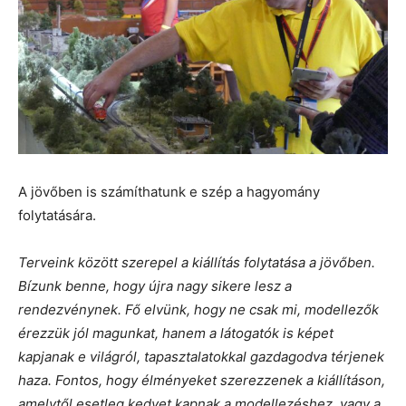
A jövőben is számíthatunk e szép a hagyomány
folytatására.
Terveink között szerepel a kiállítás folytatása a jövőben.
Bízunk benne, hogy újra nagy sikere lesz a
rendezvénynek. Fő elvünk, hogy ne csak mi, modellezők
érezzük jól magunkat, hanem a látogatók is képet
kapjanak e világról, tapasztalatokkal gazdagodva térjenek
haza. Fontos, hogy élményeket szerezzenek a kiállításon,
amelytől esetleg kedvet kapnak a modellezéshez, vagy a