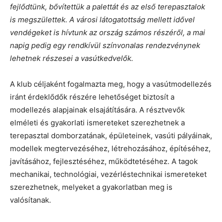
fejlődtünk, bővítettük a palettát és az első terepasztalok
is megszülettek. A városi látogatottság mellett idővel
vendégeket is hívtunk az ország számos részéről, a mai
napig pedig egy rendkívül színvonalas rendezvénynek
lehetnek részesei a vasútkedvelők.
A klub céljaként fogalmazta meg, hogy a vasútmodellezés
iránt érdeklődők részére lehetőséget biztosít a
modellezés alapjainak elsajátítására. A résztvevők
elméleti és gyakorlati ismereteket szerezhetnek a
terepasztal domborzatának, épületeinek, vasúti pályáinak,
modellek megtervezéséhez, létrehozásához, építéséhez,
javításához, fejlesztéséhez, működtetéséhez. A tagok
mechanikai, technológiai, vezérléstechnikai ismereteket
szerezhetnek, melyeket a gyakorlatban meg is
valósítanak.