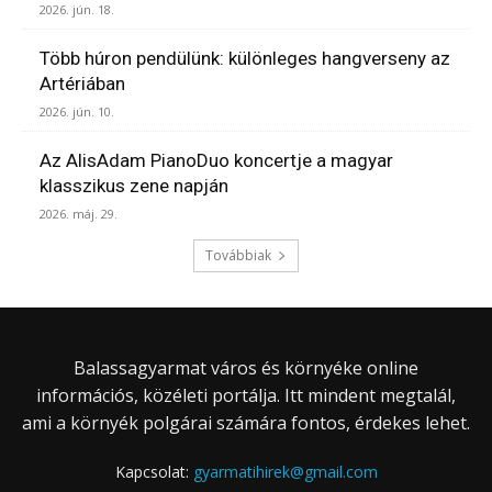
2026. jún. 18.
Több húron pendülünk: különleges hangverseny az
Artériában
2026. jún. 10.
Az AlisAdam PianoDuo koncertje a magyar
klasszikus zene napján
2026. máj. 29.
Továbbiak
Balassagyarmat város és környéke online
információs, közéleti portálja. Itt mindent megtalál,
ami a környék polgárai számára fontos, érdekes lehet.
Kapcsolat:
gyarmatihirek@gmail.com