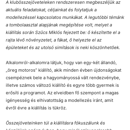
A klubösszejöveteleken rendszeresen megbeszéljük az
aktuális feladatokat, céljainkat és folytatjuk a
modellezéssel kapcsolatos munkákat. A legutóbbi témánk
a tombolaasztal alapjának megépítése volt, melyet a
kiállítás során Szűcs Miklós fejezett be: ő készítette el a
rajta lévő növényzetet, a fákat, ő helyezte el az
épületeket és az utolsó simítások is neki köszönhetőek.
Alkalomról-alkalomra látjuk, hogy van egy-két állandó,
„öreg motoros” kiállító, akik minden évben újdonságokat
csempéznek bele a hagyományossá vált rendezvénybe,
illetve számos változó kiállító és egyre több gyermek is
erősíti a programot. Az elveidben fő szempont a magas
igényesség és elhivatottság a modellezés iránt, amit
évről évre a kiállítás is tükröz.
Összejöveteinken túl a kiállításra fókuszálunk és