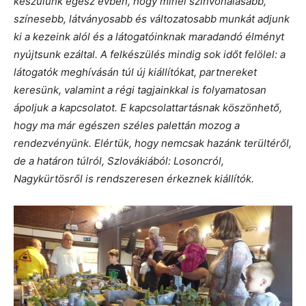
készülünk egész évben, hogy minél színvonalasabb,
színesebb, látványosabb és változatosabb munkát adjunk
ki a kezeink alól és a látogatóinknak maradandó élményt
nyújtsunk ezáltal. A felkészülés mindig sok időt felölel: a
látogatók meghívásán túl új kiállítókat, partnereket
keresünk, valamint a régi tagjainkkal is folyamatosan
ápoljuk a kapcsolatot. E kapcsolattartásnak köszönhető,
hogy ma már egészen széles palettán mozog a
rendezvényünk. Elértük, hogy nemcsak hazánk terültéről,
de a határon túlról, Szlovákiából: Losoncról,
Nagykürtösről is rendszeresen érkeznek kiállítók.