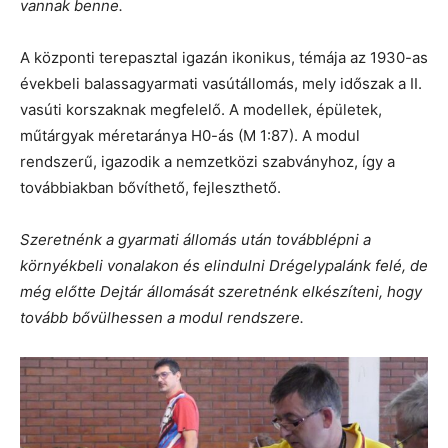
vannak benne.
A központi terepasztal igazán ikonikus, témája az 1930-as
évekbeli balassagyarmati vasútállomás, mely időszak a II.
vasúti korszaknak megfelelő. A modellek, épületek,
műtárgyak méretaránya H0-ás (M 1:87). A modul
rendszerű, igazodik a nemzetközi szabványhoz, így a
továbbiakban bővíthető, fejleszthető.
Szeretnénk a gyarmati állomás után továbblépni a
környékbeli vonalakon és elindulni Drégelypalánk felé, de
még előtte Dejtár állomását szeretnénk elkészíteni, hogy
tovább bővülhessen a modul rendszere.