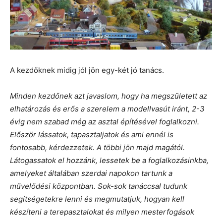
A kezdőknek midig jól jön egy-két jó tanács.
Minden kezdőnek azt javaslom, hogy ha megszületett az
elhatározás és erős a szerelem a modellvasút iránt, 2-3
évig nem szabad még az asztal építésével foglalkozni.
Először lássatok, tapasztaljatok és ami ennél is
fontosabb, kérdezzetek. A többi jön majd magától.
Látogassatok el hozzánk, lessetek be a foglalkozásinkba,
amelyeket általában szerdai napokon tartunk a
művelődési központban. Sok-sok tanáccsal tudunk
segítségetekre lenni és megmutatjuk, hogyan kell
készíteni a terepasztalokat és milyen mesterfogások