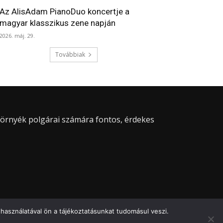
Az AlisAdam PianoDuo koncertje a
magyar klasszikus zene napján
2026. máj. 29.
Továbbiak
 környék polgárai számára fontos, érdekes
használatával ön a tájékoztatásunkat tudomásul veszi.