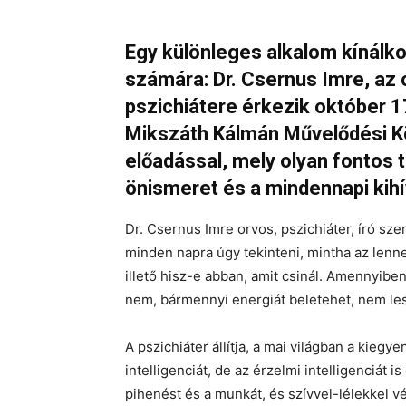
Egy különleges alkalom kínálk
számára: Dr. Csernus Imre, az
pszichiátere érkezik október 1
Mikszáth Kálmán Művelődési Kö
előadással, mely olyan fontos t
önismeret és a mindennapi kihí
Dr. Csernus Imre orvos, pszichiáter, író sze
minden napra úgy tekinteni, mintha az lenne
illető hisz-e abban, amit csinál. Amennyibe
nem, bármennyi energiát beletehet, nem les
A pszichiáter állítja, a mai világban a kieg
intelligenciát, de az érzelmi intelligenciát 
pihenést és a munkát, és szívvel-lélekkel v