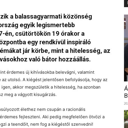
ozik a balassagyarmati közönség
 ország egyik legismertebb
7-én, csütörtökön 19 órakor a
zpontba egy rendkívül inspiráló
émákat jár körbe, mint a hitelesség, az
vásokhoz való bátor hozzáállás.
rint érdemes új kihívásokba belevágni, valamint
 az utolsó. A kiégést jelentősen befolyásolja, hogy az
n igen, akkor megszületik a hitelesség, ha azonban
Á
z meg a vágyott kisugárzás.
B
20
yensúlyozott élethez nem csupán a racionális
is érdemes fejleszteni. Aki pedig megfelelően ötvözi a
égzi a teendőit, nem fog a kiégéstől szenvedni!