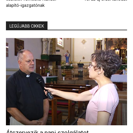
alapító-igazgatónak
LEGÚJABB CIKKEK
Átszervezik a papi szolgálatot