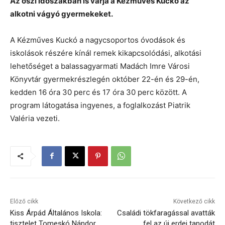
Az őszi időszakban is várja a Kézműves Kuckó az
alkotni vágyó gyermekeket.
A Kézműves Kuckó a nagycsoportos óvodások és
iskolások részére kínál remek kikapcsolódási, alkotási
lehetőséget a balassagyarmati Madách Imre Városi
Könyvtár gyermekrészlegén október 22-én és 29-én,
kedden 16 óra 30 perc és 17 óra 30 perc között. A
program látogatása ingyenes, a foglalkozást Piatrik
Valéria vezeti.
Előző cikk
Következő cikk
Kiss Árpád Általános Iskola:
Családi tökfaragással avatták
tisztelet Tomeskó Nándor
fel az új erdei tanodát