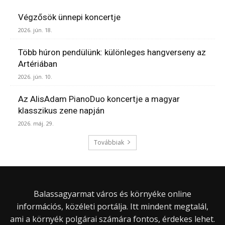
Végzősök ünnepi koncertje
2026. jún. 18.
Több húron pendülünk: különleges hangverseny az
Artériában
2026. jún. 10.
Az AlisAdam PianoDuo koncertje a magyar
klasszikus zene napján
2026. máj. 29.
Továbbiak
Balassagyarmat város és környéke online
információs, közéleti portálja. Itt mindent megtalál,
ami a környék polgárai számára fontos, érdekes lehet.