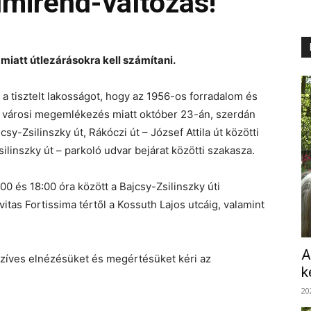
lmirend-változás!
miatt útlezárásokra kell számítani.
a tisztelt lakosságot, hogy az 1956-os forradalom és
t városi megemlékezés miatt október 23-án, szerdán
csy-Zsilinszky út, Rákóczi út – József Attila út közötti
silinszky út – parkoló udvar bejárat közötti szakasza.
0 és 18:00 óra között a Bajcsy-Zsilinszky úti
ivitas Fortissima tértől a Kossuth Lajos utcáig, valamint
A
szíves elnézésüket és megértésüket kéri az
k
20