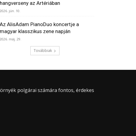
hangverseny az Artériában
2026. jún. 10.
Az AlisAdam PianoDuo koncertje a
magyar klasszikus zene napján
2026. máj. 29.
Továbbiak
 környék polgárai számára fontos, érdekes