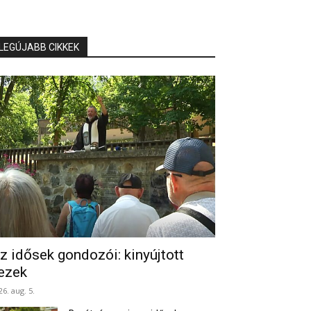
LEGÚJABB CIKKEK
z idősek gondozói: kinyújtott
ezek
26. aug. 5.