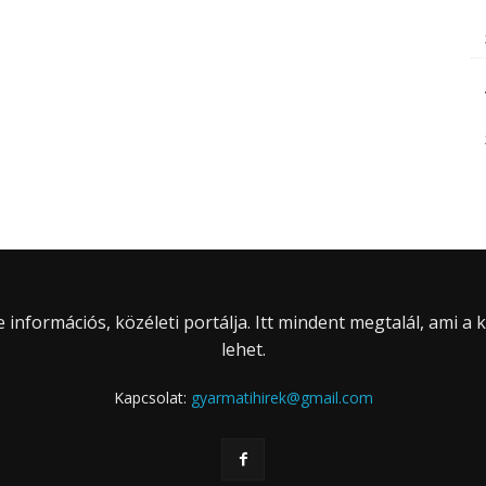
információs, közéleti portálja. Itt mindent megtalál, ami a
lehet.
Kapcsolat:
gyarmatihirek@gmail.com