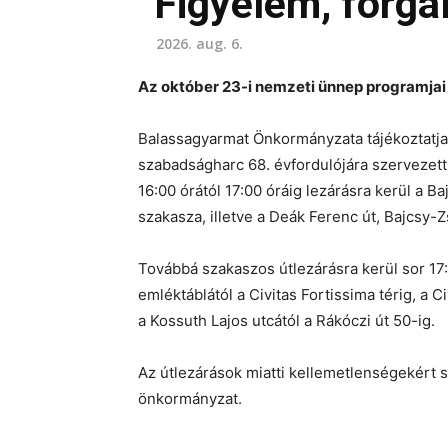
Figyelem, forga
2026. aug. 6.
Az október 23-i nemzeti ünnep programjai 
Balassagyarmat Önkormányzata tájékoztatja 
szabadságharc 68. évfordulójára szervezet
16:00 órától 17:00 óráig lezárásra kerül a Baj
szakasza, illetve a Deák Ferenc út, Bajcsy-Z
Továbbá szakaszos útlezárásra kerül sor 17:0
emléktáblától a Civitas Fortissima térig, a C
a Kossuth Lajos utcától a Rákóczi út 50-ig.
Az útlezárások miatti kellemetlenségekért 
önkormányzat.