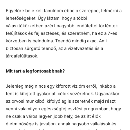
Egyelőre bele kell tanulnom ebbe a szerepbe, felmérni a
lehetőségeket. Úgy láttam, hogy a többi
választókörzetben azért nagyobb lendülettel történtek
felújítások és fejlesztések, és szeretném, ha ez a 7-es
körzetben is beindulna. Teendő mindig akad. Ami
biztosan sürgető teendő, az a vízelvezetés és a
járdafelújítások.
Mit tart a legfontosabbnak?
Jelenleg még nincs egy kiforott vízióm erről, inkább a
fent is kifejtett gyakorlati célok vezérelnek. Ugyanakkor
az orvosi munkából kifolyólag is szeretnék majd részt
venni valamilyen egészségfejlesztési programban, hogy
ne csak a város legyen jobb hely, de az itt élők
életminősége is javuljon. annak nagyobb vállalások és