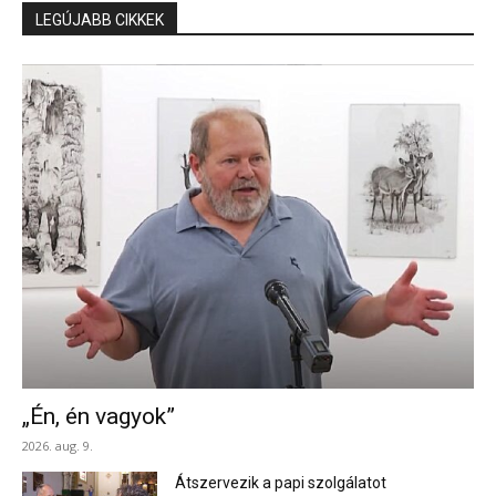
LEGÚJABB CIKKEK
„Én, én vagyok”
2026. aug. 9.
Átszervezik a papi szolgálatot