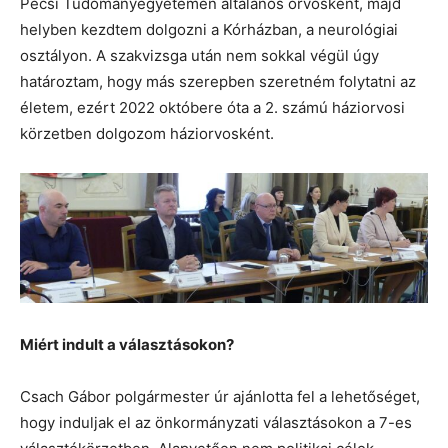
Pécsi Tudományegyetemen általános orvosként, majd
helyben kezdtem dolgozni a Kórházban, a neurológiai
osztályon. A szakvizsga után nem sokkal végül úgy
határoztam, hogy más szerepben szeretném folytatni az
életem, ezért 2022 októbere óta a 2. számú háziorvosi
körzetben dolgozom háziorvosként.
Miért indult a választásokon?
Csach Gábor polgármester úr ajánlotta fel a lehetőséget,
hogy induljak el az önkormányzati választásokon a 7-es