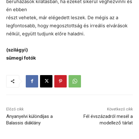
beruházások kilátásban, ha ezeket sikerül véghezvinni és
én ebben
részt vehetek, már elégedett leszek. De mégis az a
legfontosabb, hogy megosztottság és irreális elvárások
nélkül, együtt tudjunk előre haladni.
(szilágyi)
sümegi fotók
Előző cikk
Következő cikk
Anyanyelvi különdíjas a
Fél évszázadról mesél a
Balassis diáklány
modellező tárlat