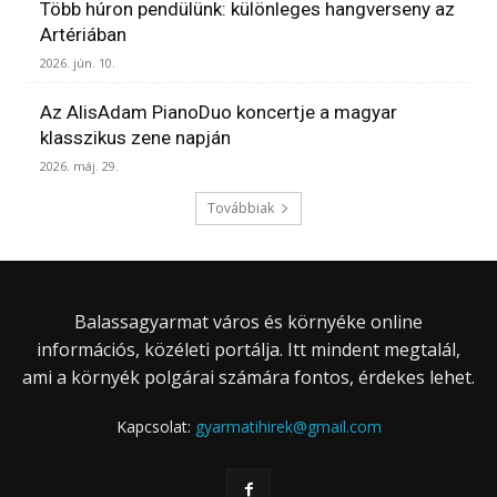
Több húron pendülünk: különleges hangverseny az
Artériában
2026. jún. 10.
Az AlisAdam PianoDuo koncertje a magyar
klasszikus zene napján
2026. máj. 29.
Továbbiak
Balassagyarmat város és környéke online
információs, közéleti portálja. Itt mindent megtalál,
ami a környék polgárai számára fontos, érdekes lehet.
Kapcsolat:
gyarmatihirek@gmail.com