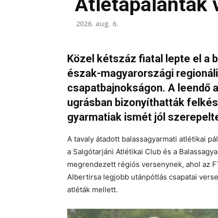
Atlétapalánták
2026. aug. 6.
Közel kétszáz fiatal lepte el a 
észak-magyarországi regionál
csapatbajnokságon. A leendő a
ugrásban bizonyíthatták felké
gyarmatiak ismét jól szerepelt
A tavaly átadott balassagyarmati atlétikai p
a Salgótarjáni Atlétikai Club és a Balassagy
megrendezett régiós versenynek, ahol az FT
Albertirsa legjobb utánpótlás csapatai vers
atléták mellett.