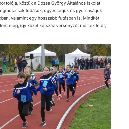
rtolója, köztük a Dózsa György Általános Iskolát
y megmutassák tudásuk, ügyességük és gyorsaságuk
kban, valamint egy hosszabb futásban is. Mindkét
lent meg, így közel kétszáz versenyzőt mértek le öt,