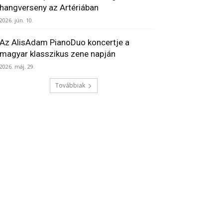
hangverseny az Artériában
2026. jún. 10.
Az AlisAdam PianoDuo koncertje a
magyar klasszikus zene napján
2026. máj. 29.
Továbbiak