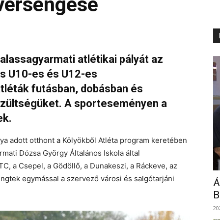
 versengése
balassagyarmati atlétikai pályát az
is U10-es és U12-es
tléták futásban, dobásban és
szültségüket. A sporteseményen a
ek.
álya adott otthont a Kölyökből Atléta program keretében
armati Dózsa György Általános Iskola által
C, a Csepel, a Gödöllő, a Dunakeszi, a Ráckeve, az
engtek egymással a szervező városi és salgótarjáni
Á
B
20