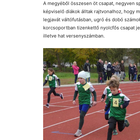
A megyéből összesen öt csapat, negyven spo
képviselő diákok álltak rajtvonalhoz, hog
legjavát váltófutásban, ugró és dobó számo
korcsoportban tizenkettő nyolcfős csapat je
illetve hat versenyszámban.