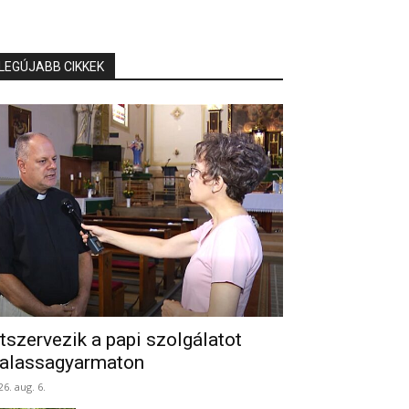
LEGÚJABB CIKKEK
tszervezik a papi szolgálatot
alassagyarmaton
26. aug. 6.