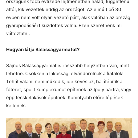
országunk több évtizede lejtmenetben halad, függetlenül
attól, kik vezették eddig az országot. Az elmúlt bő 30
évben nem volt olyan vezető párt, akik valóban az ország
gyarapodásáért küzdöttek volna. Ezen szeretnénk mi
változtatni.
Hogyan látja Balassagyarmatot?
Sajnos Balassagyarmat is rosszabb helyzetben van, mint
lehetne. Csökken a lakosság, elvándorolnak a fiatalok!
Tehát valami nem működik, ide kevés az, ha átépítik a
főteret, sport komplexumot építenek az Ipoly partra, vagy
épp fecskelakások épülnek. Komolyabb előre lépések
kellenek.