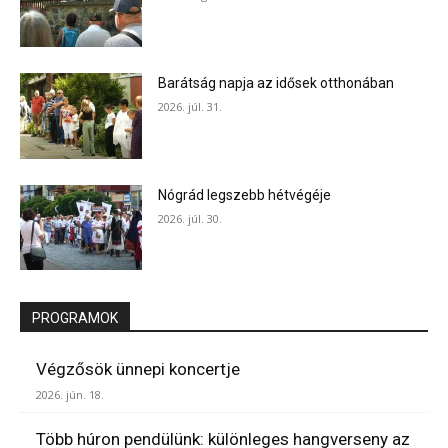
Barátság napja az idősek otthonában
2026. júl. 31.
Nógrád legszebb hétvégéje
2026. júl. 30.
PROGRAMOK
Végzősök ünnepi koncertje
2026. jún. 18.
Több húron pendülünk: különleges hangverseny az