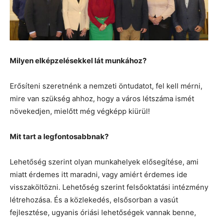
Milyen elképzelésekkel lát munkához?
Erősíteni szeretnénk a nemzeti öntudatot, fel kell mérni,
mire van szükség ahhoz, hogy a város létszáma ismét
növekedjen, mielőtt még végképp kiürül!
Mit tart a legfontosabbnak?
Lehetőség szerint olyan munkahelyek elősegítése, ami
miatt érdemes itt maradni, vagy amiért érdemes ide
visszaköltözni. Lehetőség szerint felsőoktatási intézmény
létrehozása. És a közlekedés, elsősorban a vasút
fejlesztése, ugyanis óriási lehetőségek vannak benne,