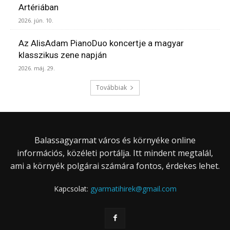
Artériában
2026. jún. 10.
Az AlisAdam PianoDuo koncertje a magyar
klasszikus zene napján
2026. máj. 29.
Továbbiak
Balassagyarmat város és környéke online
információs, közéleti portálja. Itt mindent megtalál,
ami a környék polgárai számára fontos, érdekes lehet.
Kapcsolat:
gyarmatihirek@gmail.com