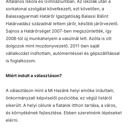
Általános Iskola és Gimnáziumban. Az iskolák után a
sorkatonai szolgálat következett, ezt követően, a
Balassagyarmati Határőr Igazgatóság Balassi Bálint
Határvadász századnál lettem járőr, később járőrvezető.
Sajnos a Határőrséget 2007-ben megszüntették, így
2008-tól új munkahelyem a vasútnál lett. Azóta is ott
dolgozok mint mozdonyvezető. 2011-ben saját
vállalkozást indítottam, autómentéssel és gépszállítással
is foglalkozom.
Miért indult a választáson?
A választáson mint a Mi Hazánk helyi elnöke indultam,
önkormányzati képviselői pozícióba, ez végül listáról
sikerült. A helyi célunk a fiatalok itthon tartása, a város,
és környékének fejlesztése. Ebben szeretnénk lépéseket
elérni.