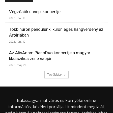
Végzősök ünnepi koncertje
2026. jún. 18.
Több húron pendülünk: különleges hangverseny az
Artériában
2026. jún. 10.
Az AlisAdam PianoDuo koncertje a magyar
klasszikus zene napján
2026. máj. 29.
Továbbiak
Balassagyarmat város és környéke online
információs, közéleti portálja. Itt mindent megtalál,