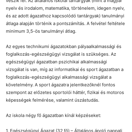
veszik fel. Az általános iskolai tantárgyak (mint a magyar
nyelv és irodalom, matematika, történelem, idegen nyelv,
és az adott ágazathoz kapcsolódó tantárgyak) tanulmányi
átlaga alapján történik a pontszámítás. A felvétel feltétele
minimum 3,5-ös tanulmányi átlag.
Az egyes technikumi ágazatokban pályaalkalmassági és
foglalkozás-egészségügyi vizsgálat is szükséges. Az
egészségügyi ágazatban pszichikai alkalmassági
vizsgálat is van, míg az informatikai és sport ágazatban a
foglalkozás-egészségügyi alkalmassági vizsgálat a
követelmény. A sport ágazatra jelentkezőknél fontos
szempont az előzetes sportolói háttér, fizikai és motoros
képességek felmérése, valamint úszástudás.
Az iskola négy fő ágazatban kínál képzéseket:
1. Egészségügyi Ágazat (32 fő) – Általános ápoló nappali