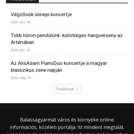
Végzősök ünnepi koncertje
2026. jún. 18.
Több húron pendülünk: különleges hangverseny az
Artériában
2026. jún. 10.
Az AlisAdam PianoDuo koncertje a magyar
klasszikus zene napján
2026. máj. 29.
Továbbiak
Balassagyarmat város és környéke online
információs, közéleti portálja. Itt mindent megtalál,