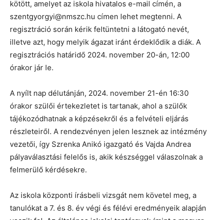
kötött, amelyet az iskola hivatalos e-mail címén, a
szentgyorgyi@nmszc.hu címen lehet megtenni. A
regisztráció során kérik feltüntetni a látogató nevét,
illetve azt, hogy melyik ágazat iránt érdeklődik a diák. A
regisztrációs határidő 2024. november 20-án, 12:00
órakor jár le.
A nyílt nap délutánján, 2024. november 21-én 16:30
órakor szülői értekezletet is tartanak, ahol a szülők
tájékozódhatnak a képzésekről és a felvételi eljárás
részleteiről. A rendezvényen jelen lesznek az intézmény
vezetői, így Szrenka Anikó igazgató és Vajda Andrea
pályaválasztási felelős is, akik készséggel válaszolnak a
felmerülő kérdésekre.
Az iskola központi írásbeli vizsgát nem követel meg, a
tanulókat a 7. és 8. év végi és félévi eredményeik alapján