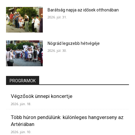
Barátság napja az idősek otthonában
2026. júl. 31.
Nógrád legszebb hétvégéje
2026. júl. 30.
PROGRAMOK
Végzősök ünnepi koncertje
2026. jún. 18.
Több húron pendülünk: különleges hangverseny az
Artériában
2026. jún. 10.