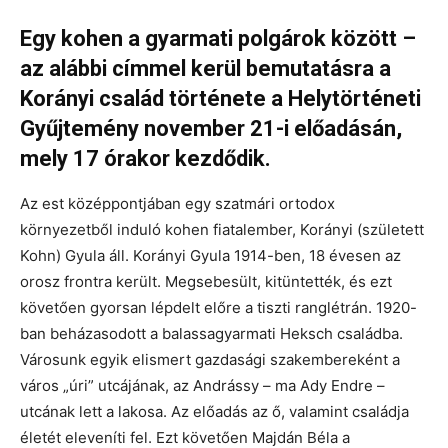
Egy kohen a gyarmati polgárok között –
az alábbi címmel kerül bemutatásra a
Korányi család története a Helytörténeti
Gyűjtemény november 21-i előadásán,
mely 17 órakor kezdődik.
Az est középpontjában egy szatmári ortodox
környezetből induló kohen fiatalember, Korányi (született
Kohn) Gyula áll. Korányi Gyula 1914-ben, 18 évesen az
orosz frontra került. Megsebesült, kitüntették, és ezt
követően gyorsan lépdelt előre a tiszti ranglétrán. 1920-
ban beházasodott a balassagyarmati Heksch családba.
Városunk egyik elismert gazdasági szakembereként a
város „úri” utcájának, az Andrássy – ma Ady Endre –
utcának lett a lakosa. Az előadás az ő, valamint családja
életét eleveníti fel. Ezt követően Majdán Béla a