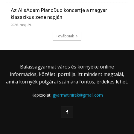
Az AlisAdam PianoDuo koncertje a magyar
klasszikus zene napján
2026. máj. 29.
Továbbiak
Balassagyarmat város és környéke online
információs, közéleti portálja. Itt mindent megtalál,
ami a környék polgárai számára fontos, érdekes lehet.
Kapcsolat:
gyarmatihirek@gmail.com