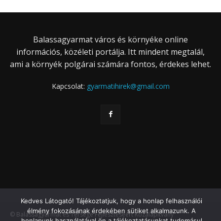
Balassagyarmat város és környéke online
információs, közéleti portálja. Itt mindent megtalál,
ami a környék polgárai számára fontos, érdekes lehet.
Kapcsolat:
gyarmatihirek@gmail.com
Kedves Látogató! Tájékoztatjuk, hogy a honlap felhasználói
élmény fokozásának érdekében sütiket alkalmazunk. A
© Balassagyarmat és Térsége Fejlesztéséért Közalapítvány
honlapunk használatával ön a tájékoztatásunkat tudomásul