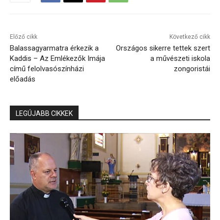
Előző cikk
Következő cikk
Balassagyarmatra érkezik a
Országos sikerre tettek szert
Kaddis – Az Emlékezők Imája
a művészeti iskola
című felolvasószínházi
zongoristái
előadás
LEGÚJABB CIKKEK