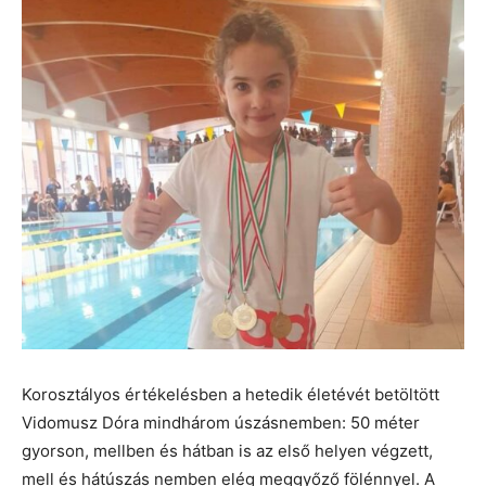
Korosztályos értékelésben a hetedik életévét betöltött
Vidomusz Dóra mindhárom úszásnemben: 50 méter
gyorson, mellben és hátban is az első helyen végzett,
mell és hátúszás nemben elég meggyőző fölénnyel. A