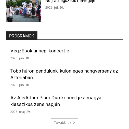
Nógrád legszebb hétvégéje
2026. júl. 30.
PROGRAMOK
Végzősök ünnepi koncertje
2026. jún. 18.
Több húron pendülünk: különleges hangverseny az
Artériában
2026. jún. 10.
Az AlisAdam PianoDuo koncertje a magyar
klasszikus zene napján
2026. máj. 29.
Továbbiak