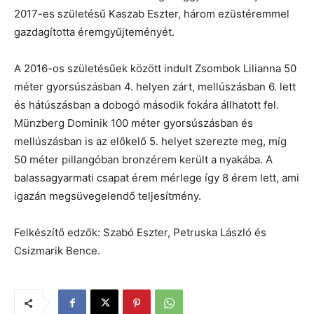
2017-es születésű Kaszab Eszter, három ezüstéremmel
gazdagította éremgyűjteményét.
A 2016-os születésűek között indult Zsombok Lilianna 50
méter gyorsúszásban 4. helyen zárt, mellúszásban 6. lett
és hátúszásban a dobogó második fokára állhatott fel.
Münzberg Dominik 100 méter gyorsúszásban és
mellúszásban is az előkelő 5. helyet szerezte meg, míg
50 méter pillangóban bronzérem került a nyakába. A
balassagyarmati csapat érem mérlege így 8 érem lett, ami
igazán megsüvegelendő teljesítmény.
Felkészítő edzők: Szabó Eszter, Petruska László és
Csizmarik Bence.