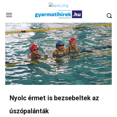
Nyolc érmet is bezsebeltek az
úszópalánták