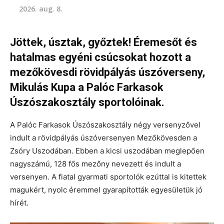
2026. aug. 8.
Jöttek, úsztak, győztek! Éremesőt és
hatalmas egyéni csúcsokat hozott a
mezőkövesdi rövidpályás úszóverseny,
Mikulás Kupa a Palóc Farkasok
Úszószakosztály sportolóinak.
A Palóc Farkasok Úszószakosztály négy versenyzővel
indult a rövidpályás úszóversenyen Mezőkövesden a
Zsóry Uszodában. Ebben a kicsi uszodában meglepően
nagyszámú, 128 fős mezőny nevezett és indult a
versenyen. A fiatal gyarmati sportolók ezúttal is kitettek
magukért, nyolc éremmel gyarapították egyesületük jó
hírét.