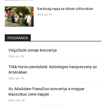
Barátság napja az idősek otthonában
2026. júl. 31.
PROGRAMOK
Végzősök ünnepi koncertje
2026. jún. 18.
Több húron pendülünk: különleges hangverseny az
Artériában
2026. jún. 10.
Az AlisAdam PianoDuo koncertje a magyar
klasszikus zene napján
2026. máj. 29.