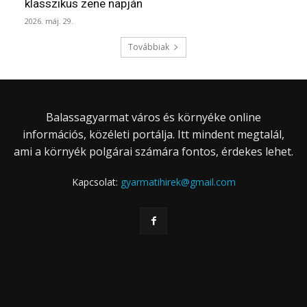
klasszikus zene napján
2026. máj. 29.
Továbbiak
Balassagyarmat város és környéke online
információs, közéleti portálja. Itt mindent megtalál,
ami a környék polgárai számára fontos, érdekes lehet.
Kapcsolat:
gyarmatihirek@gmail.com