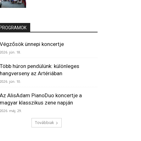
PROGRAMOK
Végzősök ünnepi koncertje
2026. jún. 18.
Több húron pendülünk: különleges
hangverseny az Artériában
2026. jún. 10.
Az AlisAdam PianoDuo koncertje a
magyar klasszikus zene napján
2026. máj. 29.
Továbbiak