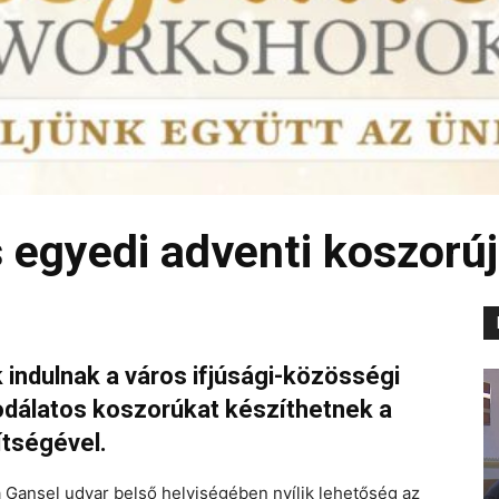
s egyedi adventi koszorúj
ndulnak a város ifjúsági-közösségi
odálatos koszorúkat készíthetnek a
ítségével.
Gansel udvar belső helyiségében nyílik lehetőség az