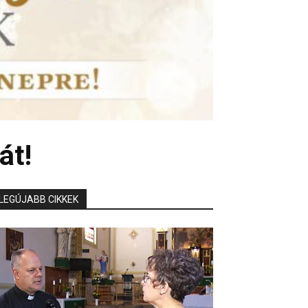
át!
LEGÚJABB CIKKEK