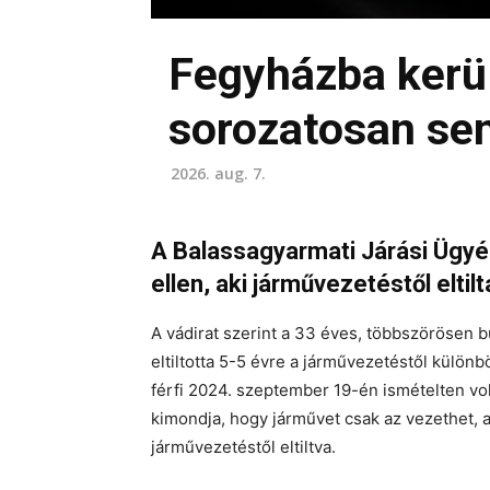
Fegyházba kerül
sorozatosan se
2026. aug. 7.
A Balassagyarmati Járási Ügyé
ellen, aki járművezetéstől eltilt
A vádirat szerint a 33 éves, többszörösen bü
eltiltotta 5-5 évre a járművezetéstől külö
férfi 2024. szeptember 19-én ismételten vo
kimondja, hogy járművet csak az vezethet, a
járművezetéstől eltiltva.