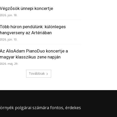
Végzősök ünnepi koncertje
2026. jún. 18.
Több húron pendülünk: különleges
hangverseny az Artériában
2026. jún. 10.
Az AlisAdam PianoDuo koncertje a
magyar klasszikus zene napján
2026. máj. 29.
Továbbiak
 környék polgárai számára fontos, érdekes