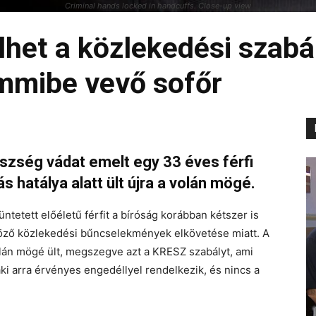
Criminal hands locked in handcuffs. Close-up view
het a közlekedési szabá
mmibe vevő sofőr
szség vádat emelt egy 33 éves férfi
ás hatálya alatt ült újra a volán mögé.
ntetett előéletű férfit a bíróság korábban kétszer is
nböző közlekedési bűncselekmények elkövetése miatt. A
lán mögé ült, megszegve azt a KRESZ szabályt, ami
ki arra érvényes engedéllyel rendelkezik, és nincs a