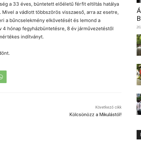
 a 33 éves, büntetett előéletű férfit eltiltás hatálya
Á
 Mivel a vádlott többszörös visszaeső, arra az esetre,
B
meri a bűncselekmény elkövetését és lemond a
20
év 4 hónap fegyházbüntetésre, 8 év járművezetéstől
 mértékes indítványt.
dönt.
Következő cikk
Kölcsönözz a Mikulástól!