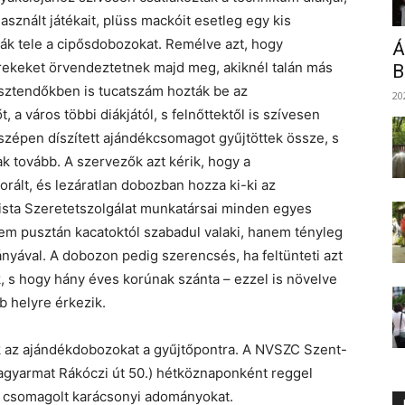
asznált játékait, plüss mackóit esetleg egy kis
ják tele a cipősdobozokat. Remélve azt, hogy
Á
rekeket örvendeztetnek majd meg, akiknél talán más
B
 esztendőkben is tucatszám hozták be az
20
a város többi diákjától, s felnőttektől is szívesen
 szépen díszített ajándékcsomagot gyűjtöttek össze, s
ak tovább. A szervezők azt kérik, hogy a
orált, és lezáratlan dobozban hozza ki-ki az
ista Szeretetszolgálat munkatársai minden egyes
m pusztán kacatoktól szabadul valaki, hanem tényleg
yával. A dobozon pedig szerencsés, ha feltünteti azt
, s hogy hány éves korúnak szánta – ezzel is növelve
b helyre érkezik.
k az ajándékdobozokat a gyűjtőpontra. A NVSZC Szent-
gyarmat Rákóczi út 50.) hétköznaponként reggel
a csomagolt karácsonyi adományokat.