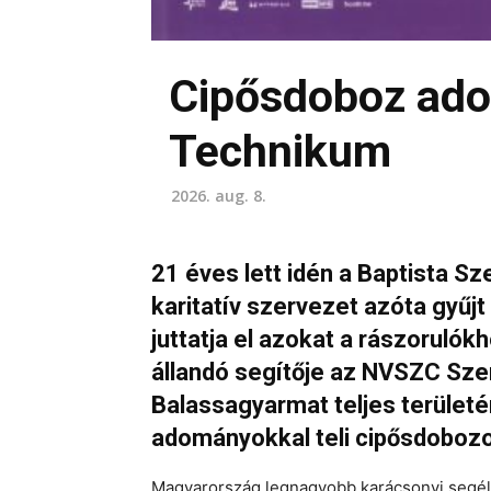
Cipősdoboz ado
Technikum
2026. aug. 8.
21 éves lett idén a Baptista S
karitatív szervezet azóta gyű
juttatja el azokat a rászorulók
állandó segítője az NVSZC Sze
Balassagyarmat teljes területén
adományokkal teli cipősdoboz
Magyarország legnagyobb karácsonyi segély