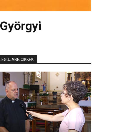
Györgyi
LEGÚJABB CIKKEK