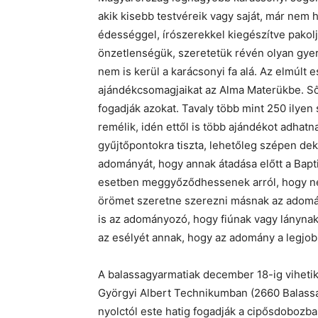
akik kisebb testvéreik vagy saját, már nem h
édességgel, írószerekkel kiegészítve pakol
önzetlenségük, szeretetük révén olyan gye
nem is kerül a karácsonyi fa alá. Az elmúlt
ajándékcsomagjaikat az Alma Materükbe. Sőt, 
fogadják azokat. Tavaly több mint 250 ilyen
remélik, idén ettől is több ajándékot adhatn
gyűjtőpontokra tiszta, lehetőleg szépen dek
adományát, hogy annak átadása előtt a Bapt
esetben meggyőződhessenek arról, hogy ne
örömet szeretne szerezni másnak az adomán
is az adományozó, hogy fiúnak vagy lánynak
az esélyét annak, hogy az adomány a legjob
A balassagyarmatiak december 18-ig viheti
Györgyi Albert Technikumban (2660 Balassa
nyolctól este hatig fogadják a cipősdobozb