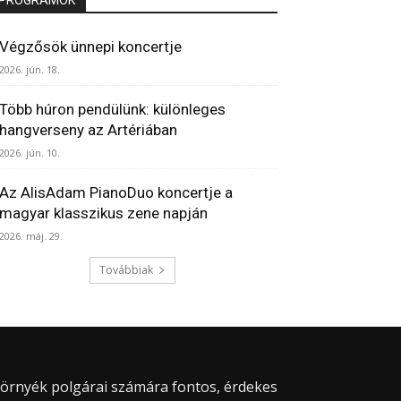
Végzősök ünnepi koncertje
2026. jún. 18.
Több húron pendülünk: különleges
hangverseny az Artériában
2026. jún. 10.
Az AlisAdam PianoDuo koncertje a
magyar klasszikus zene napján
2026. máj. 29.
Továbbiak
 környék polgárai számára fontos, érdekes