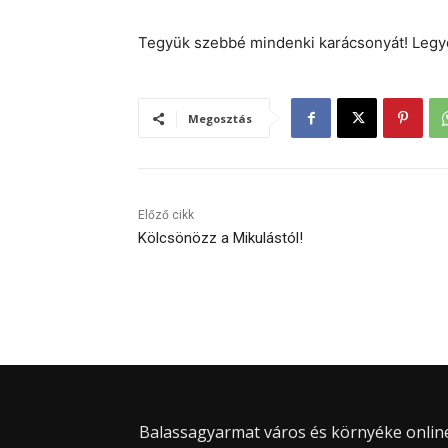
Tegyük szebbé mindenki karácsonyát! Legyé
Megosztás
Előző cikk
Kölcsönözz a Mikulástól!
Balassagyarmat város és környéke online 