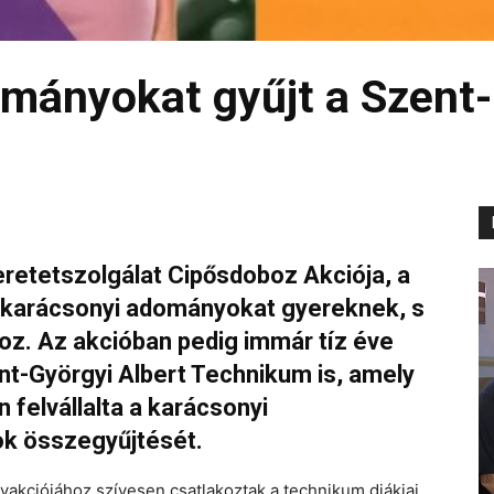
mányokat gyűjt a Szent-
zeretetszolgálat Cipősdoboz Akciója, a
jt karácsonyi adományokat gyereknek, s
hoz. Az akcióban pedig immár tíz éve
nt-Györgyi Albert Technikum is, amely
 felvállalta a karácsonyi
ok összegyűjtését.
akciójához szívesen csatlakoztak a technikum diákjai,