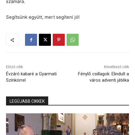
számára.
Segítsünk együtt, mert segíteni jó!
Előző cikk
Következő cikk
Évzáró kabaré a Gyarmati
Fénylő csillagok: Elindult a
Színkörrel
város adventi játéka
LEGÚJABB CIKKEK