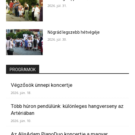
2026. júl. 31.
Nógrád legszebb hétvégéje
2026. júl. 30.
PROGRAMOK
Végzősök ünnepi koncertje
2026. jún. 18.
Több húron pendülünk: különleges hangverseny az
Artériában
2026. jún. 10.
Az AlisAdam PianoDuo koncertje a magyar