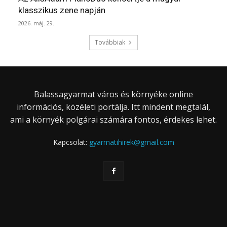
klasszikus zene napján
2026. máj. 29.
Továbbiak
Balassagyarmat város és környéke online
információs, közéleti portálja. Itt mindent megtalál,
ami a környék polgárai számára fontos, érdekes lehet.
Kapcsolat:
gyarmatihirek@gmail.com