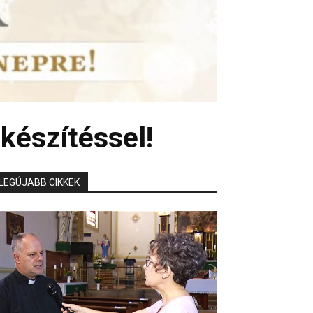
készítéssel!
LEGÚJABB CIKKEK