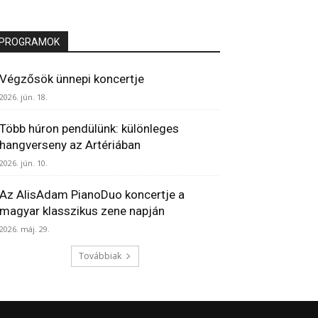
PROGRAMOK
Végzősök ünnepi koncertje
2026. jún. 18.
Több húron pendülünk: különleges
hangverseny az Artériában
2026. jún. 10.
Az AlisAdam PianoDuo koncertje a
magyar klasszikus zene napján
2026. máj. 29.
Továbbiak