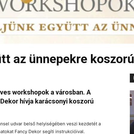
tt az ünnepekre koszorú
űves workshopok a városban. A
Dekor hívja karácsonyi koszorú
sel udvar belső helyiségében veszi kezdetét a
natokat Fancy Dekor segíti instrukcióival.