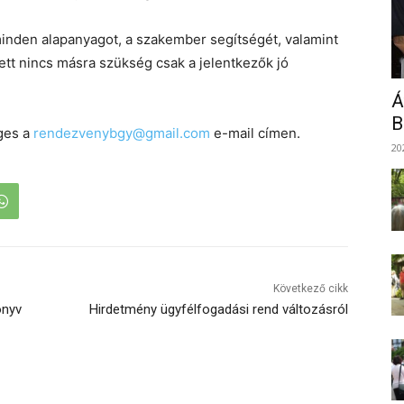
 minden alapanyagot, a szakember segítségét, valamint
ett nincs másra szükség csak a jelentkezők jó
Á
B
ges a
rendezvenybgy@gmail.com
e-mail címen.
20
Következő cikk
önyv
Hirdetmény ügyfélfogadási rend változásról